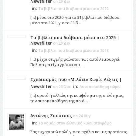
Newsfilter
on 29 Δεκ
in:
Τα βιβλία που διάβασα μέσα στο 2022
[…] μέσα στο 2020, για τα 31 βιβλία που διάβασα
μέσα στο 2021, για τα 33 β ...
Τα βιβλία που διάβασα μέσα στο 2025 |
Newsfilter
on 29 Δεκ
in:
Τα βιβλία που διάβασα μέσα στο 2018
[…] μέχρι στιγμής φαίνεται πως αυτό λειτουργεί.
Παλιότερα είχα γράψει για ...
Σχεδιασμός που «Μιλάει» Χωρίς Λέξεις |
Newsfilter
in:
on 03 Νοέ
Αυτοπεποίθηση τώρα!
[…] ορατό ή αλλιώς την κομψότητα της απλότητας,
την αυτοπεποίθηση της ποιό ...
Αντώνης Ζαούτσος
on 24 Αυγ
in:
Το νουάρ στον ελληνικό κινηματογράφο
Σας ευχαριστώ πολύ για το σχόλιο και τις προτάσεις.