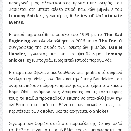
παραγωγή μιας ολοκαίνουριας πρωτότυπης σειράς που
βασίζεται στη μπεστ σέλερ σειρά παιδικών βιβλίων του
Lemony Snicket
, γνωστή ως
A Series of Unfortunate
Events
.
Η σειρά δημοσιεύθηκε μεταξύ του 1999 με το
The Bad
Beginning
και ολοκληρώθηκε το 2006 με το
The End
. Ο
συγγραφέας της σειράς των δεκατριών βιβλίων
Daniel
Handler
, γνωστός και με το ψευδώνυμο
Lemony
Snicket
, έχει υπογράψει ως εκτελεστικός παραγωγός.
Η σειρά των βιβλίων ακολουθούν μια τριάδα από ορφανά
αδέλφια την Violet, τον Klaus και την Sunny Baudelaire που
αντιμετωπίζουν διάφορες προκλήσεις στα χέρια του κακού
Κόμη Olaf. Ανάμεσα στις δοκιμασίες και τις ταλαιπωρίες
τους, τα παιδιά προσπαθούν επίσης να αποκαλύψουν την
αλήθεια πίσω από το θάνατο των γονιών τους, τις
περιπέτειες των οποίων μας τις αφηγείται ο
Snicket
.
Σίγουρα δεν θυμίζει σε τίποτα παραμύθι της Disney, αλλά
το βέβαιο είναι ότι τα βιβλία έχουν μεταφραστεί σε