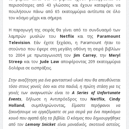
περισσότερες από 43 γλώσσες και έχουν καταφέρει να
πουλήσουν πάνω από 65 εκατομμύρια αντίτυπα σε όλο
τον κόσμο μέχρι και σήμερα.
Η παραγωγή της σειράς θα γίνει από το συνδυασμό των
λαμπρών μυαλών του
Netflix
και της
Paramount
Television
. Εάν έχετε ξεχάσει, η Paramount ήταν το
στούντιο που έφερε στη μεγάλη οθόνη τη σειρά βιβλίων
το 2004 με πρωταγωνιστή τον
Jim Carrey
, την
Meryl
Streep
και τον
Jude Law
αποφέροντας 209 εκατομμύρια
δολάρια σε εισπράξεις.
Στην αναζήτηση για ένα φανταστικό υλικό που θα απευθύνεται
τόσο στους γονείς όσο και στα παιδιά, η πρώτη στάση για τις
γενιές των αναγνωστών είναι το
A Series of Unfortunate
Events
, δήλωσε η Αντιπρόεδρος του
Netflix
,
Cindy
Holland
, συμπληρώνοντας,
Είμαστε περήφανοι να
ξεκινήσουμε να εργαζόμαστε σε μια σειρά για ένα παγκόσμιο
κοινό που αγαπά ήδη τα βιβλία. Ο κόσμος που δημιουργήθηκε
από τον
Lemony Snicket
είναι μοναδικός, σκοτεινά αστείος,