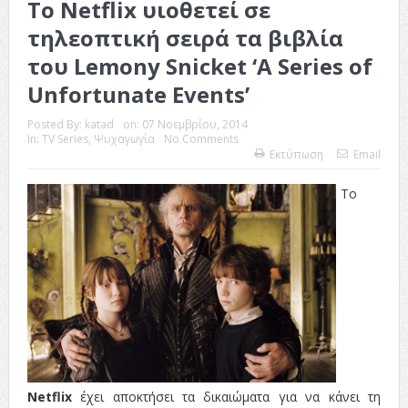
Το Netflix υιοθετεί σε
τηλεοπτική σειρά τα βιβλία
του Lemony Snicket ‘A Series of
Unfortunate Events’
Posted By:
katad
on:
07 Νοεμβρίου, 2014
In:
TV Series
,
Ψυχαγωγία
No Comments
Εκτύπωση
Email
Το
Netflix
έχει αποκτήσει τα δικαιώματα για να κάνει τη