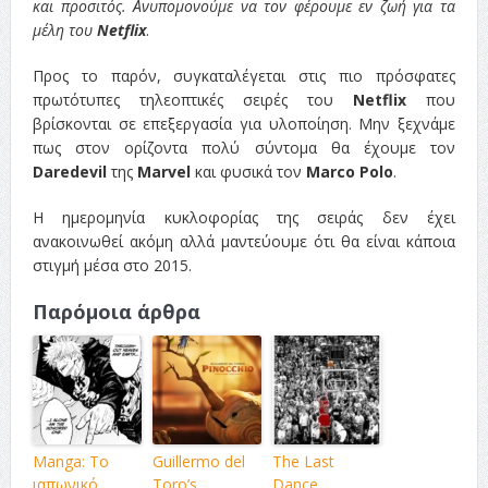
και προσιτός. Ανυπομονούμε να τον φέρουμε εν ζωή για τα
μέλη του
Netflix
.
Προς το παρόν, συγκαταλέγεται στις πιο πρόσφατες
πρωτότυπες τηλεοπτικές σειρές του
Netflix
που
βρίσκονται σε επεξεργασία για υλοποίηση. Μην ξεχνάμε
πως στον ορίζοντα πολύ σύντομα θα έχουμε τον
Daredevil
της
Marvel
και φυσικά τον
Marco Polo
.
Η ημερομηνία κυκλοφορίας της σειράς δεν έχει
ανακοινωθεί ακόμη αλλά μαντεύουμε ότι θα είναι κάποια
στιγμή μέσα στο 2015.
Παρόμοια άρθρα
Manga: Το
Guillermo del
The Last
ιαπωνικό
Toro’s
Dance