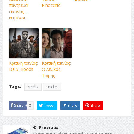
πάντρεμα
Pinocchio
εικόνας –
κειμένου
Κριτική ταινίας:
Κριτική ταινίας:
Da 5 Bloods
Ο Λευκός
Τίγρης
Tags:
Netflix
snicket
Share
0
Tweet
Share
Share
Previous
Samsung Galaxy Grand 3: Ακόμα πιο…