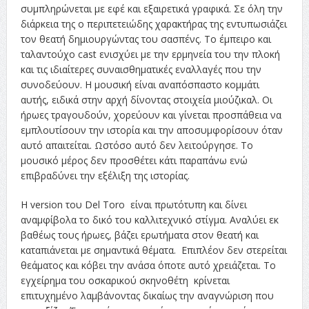
συμπληρώνεται με εφέ και εξαιρετικά γραφικά. Σε όλη την
διάρκεια της ο περιπετειώδης χαρακτήρας της εντυπωσιάζει
τον θεατή δημιουργώντας του σασπένς. Το έμπειρο και
ταλαντούχο cast ενισχύει με την ερμηνεία του την πλοκή
και τις ιδιαίτερες συναισθηματικές εναλλαγές που την
συνοδεύουν. Η μουσική είναι αναπόσπαστο κομμάτι
αυτής, ειδικά στην αρχή δίνοντας στοιχεία μιούζικαλ. Οι
ήρωες τραγουδούν, χορεύουν και γίνεται προσπάθεια να
εμπλουτίσουν την ιστορία και την αποσυμφορίσουν όταν
αυτό απαιτείται. Ωστόσο αυτό δεν λειτούργησε. Το
μουσικό μέρος δεν προσθέτει κάτι παραπάνω ενώ
επιβραδύνει την εξέλιξη της ιστορίας.
Η version του Del Toro είναι πρωτότυπη και δίνει
αναμφίβολα το δικό του καλλιτεχνικό στίγμα. Αναλύει εκ
βαθέως τους ήρωες, βάζει ερωτήματα στον θεατή και
καταπιάνεται με σημαντικά θέματα. Επιπλέον δεν στερείται
θεάματος και κόβει την ανάσα όποτε αυτό χρειάζεται. Το
εγχείρημα του οσκαρικού σκηνοθέτη κρίνεται
επιτυχημένο λαμβάνοντας δικαίως την αναγνώριση που