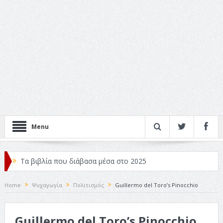
Menu
Τα βιβλία που διάβασα μέσα στο 2025
Κριτικές ταινιών: Ο Ντι Κάπριο και ο Λάνθιμος
Home
Ψυχαγωγία
Πολιτισμός
Guillermo del Toro’s Pinocchio
Σχεδιασμός που «Μιλάει» Χωρίς Λέξεις
Guillermo del Toro’s Pinocchio
Σπιρτόκουτο: η απόλυτη αντισυμβατική καλοκαιρινή