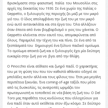
Βρισκόμαστε στην φασιστική Ιταλία του Μουσολίνι στις
αρχές της δεκαετίας του 1930. Σε ένα χωρίο της Ιταλίας ο
Geppetto, ο ξυλουργός της περιοχής ζει μαζί με τον μικρό
γιό του. Ο ίδιος απολαμβάνει την ζωή του με τον μικρό
ενώ αυτό αντανακλάται και στα έργα του. Όλα αλλάζουν
όταν έπειτα από έναν βομβαρδισμό ο γιος του χάνεται. Ο
Geppetto κλείνεται στον εαυτό του, απομακρύνεται από
όλους. Παραμελεί την τέχνη του και πίνει. Σε ένα από τα
ξεσπάσματά του δημιουργεί ένα ξύλινο παιδικό ομοίωμα.
Το ομοίωμα αποκτά ζωή και ο ξυλουργός έχει μία δεύτερη
ευκαιρία στην ζωή για να βγει από την θλίψη.
Ο Pinocchio είναι ατίθασο και ζωηρό παιδί. Ο χαρακτήρας
του με τη φύση του που τον καθιστά αθάνατο οδηγεί σε
μπελάδες αυτόν αλλά και τους φίλους του. Έτσι μια μεγάλη
περιπέτεια ξεκινάει. Ένα coming-of-age ταξίδι που μέσα
από τις δυσκολίες, τις ανατροπές ωριμάζει τον
πρωταγωνιστή κι τοποθετεί σε νέα βάση τη ζωή του. Ο Del
Toro μας παραθέτει τους κινδύνους που ελλοχεύουν για
ένα παιδί όταν αυτό εκτίθεται στον έξω κόσμο. Σε δεύτερο