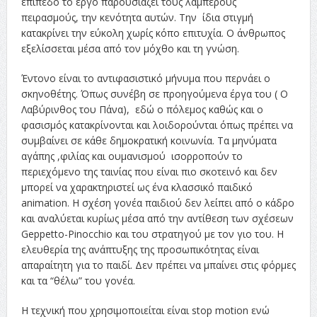
επίπεδο το έργο παρουσιάζει τους λαμπερούς
πειρασμούς, την κενότητα αυτών. Την ίδια στιγμή
κατακρίνει την εύκολη χωρίς κόπο επιτυχία. Ο άνθρωπος
εξελίσσεται μέσα από τον μόχθο και τη γνώση.
Έντονο είναι το αντιφασιστικό μήνυμα που περνάει ο
σκηνοθέτης. Όπως συνέβη σε προηγούμενα έργα του ( Ο
Λαβύρινθος του Πάνα), εδώ ο πόλεμος καθώς και ο
φασισμός κατακρίνονται και λοιδορούνται όπως πρέπει να
συμβαίνει σε κάθε δημοκρατική κοινωνία. Τα μηνύματα
αγάπης ,φιλίας και ουμανισμού ισορροπούν το
περιεχόμενο της ταινίας που είναι πιο σκοτεινό και δεν
μπορεί να χαρακτηριστεί ως ένα κλασσικό παιδικό
animation. Η σχέση γονέα παιδιού δεν λείπει από ο κάδρο
και αναλύεται κυρίως μέσα από την αντίθεση των σχέσεων
Geppetto-Pinocchio και του στρατηγού με τον γιο του. Η
ελευθερία της ανάπτυξης της προσωπικότητας είναι
απαραίτητη για το παιδί. Δεν πρέπει να μπαίνει στις φόρμες
και τα “θέλω” του γονέα.
Η τεχνική που χρησιμοποιείται είναι stop motion ενώ