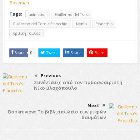
Boseman
Tags:
animation
Guillermo del Toro
Guillermo del Toro's Pinocchio
Netflix
Pinocchio
Κριτική Ταινίας
Share
0
Tweet
Share
Share
Previous
Συνέντευξη από τον ποδοσφαιριστή
Νίκο Βλαχόπουλο
Next
Bookreview: Το βιβλιοπωλείο των μικρών
θαυμάτων