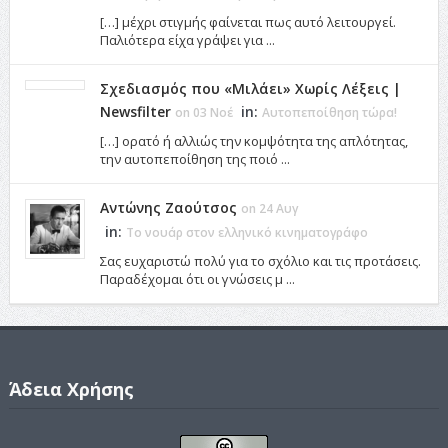
[…] μέχρι στιγμής φαίνεται πως αυτό λειτουργεί.
Παλιότερα είχα γράψει για ...
Σχεδιασμός που «Μιλάει» Χωρίς Λέξεις |
Newsfilter
in:
on 03 Νοέ
Αυτοπεποίθηση τώρα!
[…] ορατό ή αλλιώς την κομψότητα της απλότητας,
την αυτοπεποίθηση της ποιό ...
Αντώνης Ζαούτσος
on 24 Αυγ
in:
Το νουάρ στον ελληνικό κινηματογράφο
Σας ευχαριστώ πολύ για το σχόλιο και τις προτάσεις.
Παραδέχομαι ότι οι γνώσεις μ ...
Άδεια Χρήσης