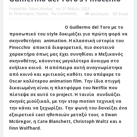
ταινία
Posted By:
Πάνος Κόκλας
on:
21 Μαΐου, 2023
In:
Πολιτισμός
,
Ταινίες
No Comments
Εκτύπωση
Email
Το Top 5 της εβδομάδας #517
Ο Guillermo del Toro με το
Το νουάρ στον ελληνικό κινηματογράφο
προσωπικό του style δοκιμάζει για πρώτη φορά να
σκηνοθετήσει animation. Η κλασσική ιστορία του
Η Φροντίδα Έχει Πολλές Μορφές: Κι Όλες Σε Αφορούν
Pinocchio αποκτά διαφορετικό, πιο σκοτεινό
χαρακτήρα όπως μας έχει συνηθίσει ο Μεξικανός
Τρία Βήματα Μπροστά για Σένα και την Επιχείρησή σου
σκηνοθέτης, κάνοντας μεγαλύτερο άνοιγμα στο
Όψεις και Απόψεις
Αξίζει άραγε?
ενήλικο κοινό. Η απόπειρα αυτή αναγνωρίστηκε
από κοινό και κριτικούς καθότι του απέφερε το
Oscar καλύτερου animation film. Την ίδια στιγμή
δικαιωμένη είναι η πλατφόρμα του Netflix που
πίστεψε σε αυτό το project. Η ταινία συνδυάζει
σκηνές μιούζικαλ, με την stop motion τεχνική να
την κάνει να ξεχωρίζει. Την φωνή του δανείζει ένα
εξαιρετικό cast ηθοποιών μεταξύ τους ο Ewan
McGregor, η Cate Blanchett, Christoph Waltz και ο
Finn Wolfhard.