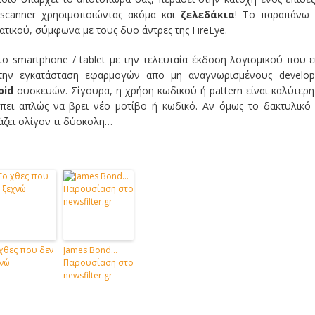
 scanner χρησιμοποιώντας ακόμα και
ζελεδάκια
! Το παραπάνω 
ατικού, σύμφωνα με τους δυο άντρες της FireEye.
ο smartphone / tablet με την τελευταία έκδοση λογισμικού που ε
την εγκατάσταση εφαρμογών απο μη αναγνωρισμένους develope
oid
συσκευών. Σίγουρα, η χρήση κωδικού ή pattern είναι καλύτερη
πει απλώς να βρει νέο μοτίβο ή κωδικό. Αν όμως το δακτυλικό
άζει ολίγον τι δύσκολη…
χθες που δεν
James Bond…
νώ
Παρουσίαση στο
newsfilter.gr