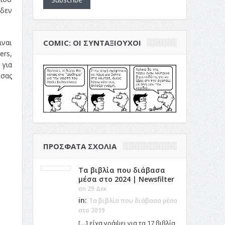
δεν
ιναι
COMIC: ΟΙ ΣΥΝΤΑΞΙΟΎΧΟΙ
rs,
 για
 σας
ΠΡΌΣΦΑΤΑ ΣΧΌΛΙΑ
Τα βιβλία που διάβασα
μέσα στο 2024 | Newsfilter
on 29 Δεκ
in:
Τα βιβλία που διάβασα μέσα
στο 2019
[…] είχα γράψει για τα 17 βιβλία