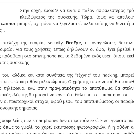
Στην αρχή, έμοιαζε να ειναι ο πλέον ασφαλέστερος τρ
κλειδώματος της συσκευής. Τώρα, ίσως να απειλούν
scanner
μπορεί, όχι μόνο να ξεγελαστεί, αλλα επίσης να δίνει έμ
ας…
, στελέχη της εταιρίας security
FireEye
, οι αναγνώστες δακτυλ
ιραίοι για τους χρήστες. Όπως δηλώνουν οι δυο, έχει βρεθεί 
ς πρόσβαση στο smartphone και τα δεδομένα ενός user, όποτε εκε
α της συσκευής.
 του κώδικα και κατα συνέπεια της “τέχνης” του hacking, μπορε
ί ως ψεύτικη οθόνη κλειδώματος. Ο χρήστης του κινητού θα τοποθ
το τηλέφωνο, ενώ στην πραγματικότητα το αποτύπωμα θα στέλν
τυακός κλέφτης θα μπορεί να κάνει ό,τι θέλει με το… απόκτημα του.
ν οι πρωταρχικοί στόχοι, αφού μέσω του αποτυπώματος, οι παραβ
ονομικής σημασίας.
 ασφαλείας των smartphones δεν σταματούν εκεί. Ειναι γνωστό πω
ες όπως το γυαλί, το χαρτί εκτύπωσης φωτογραφιών, ή η οθόνη 
οίο υπάρχει το αποτύπωμα σας, περάσει στην κατοχή ενός επιδέ