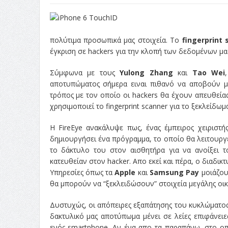
πολύτιμα προσωπικά μας στοιχεία. Το
fingerprint 
έγκριση σε hackers για την κλοπή των δεδομένων μ
Σύμφωνα με τους
Yulong Zhang
και
Tao Wei
αποτυπώματος σήμερα ειναι πιθανό να αποβούν μο
τρόπος με τον οποίο οι hackers θα έχουν απευθεία
χρησιμοποιεί το fingerprint scanner για το ξεκλείδωμ
Η FireEye ανακάλυψε πως, ένας έμπειρος χειριστής
δημιουργήσει ένα πρόγραμμα, το οποίο θα λειτουργε
το δάκτυλο του στον αισθητήρα για να ανοίξει 
κατευθείαν στον hacker. Απο εκεί και πέρα, ο διαδικ
Υπηρεσίες όπως τα
Apple
και
Samsung Pay
μοιάζου
θα μπορούν να “ξεκλειδώσουν” στοιχεία μεγάλης οικ
Δυστυχώς, οι απόπειρες εξαπάτησης του κυκλώματος
δακτυλικό μας αποτύπωμα μένει σε λείες επιφάνει
ενός smartphone. Αν ένα απο τα παραπάνω, στο οπ