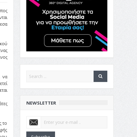
όπος
ται
μεσα
ικού
ένας
ίνος
ί να
ετεί
εται
NEWSLETTER
άτες
ς το
αφής
ξιου
Subscribe