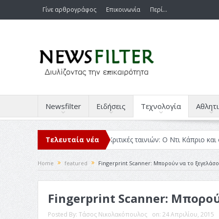
Γίνε αρθρογράφος
Επικοινωνία
Περί…
Newsfilter
Ειδήσεις
Τεχνολογία
Αθλητι
ιάβασα μέσα στο 2025
Τελευταία νέα
Κριτικές ταινιών: Ο Ντι Κάπριο και ο Λάνθ
Home
featured
Fingerprint Scanner: Μπορούν να το ξεγελάσο
Fingerprint Scanner: Μπορο
Posted By:
Τάσος Νικολακόπουλος
on:
24 Απριλίου, 2015