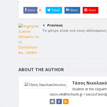
Share
0
Tweet
Share
Share
Previous
Το μέτρο είναι για τους αδύναμους
ABOUT THE AUTHOR
Τάσος Νικολακ
Student at the Depart
tasos.nik@techunit.gr
/ tasossf.word