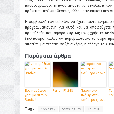
πλαστογράφου, εκείνος μπορεί να ξεγελάσει τον
πρόκειται περί υποθέσεως, αλλα πραγματικού περιστ
Η συμβουλή των ειδικών, να έχετε πάντα ενήμερο τ
προγραμματισμένη για αυτό και να αποφεύγετε 
προφύλαξη που αφορά
κυρίως
τους χρήστες
Andr
ξεκλείδωμα, καθώς αν παραβιαστούν, το θύμα πρέ
αποτύπωμα περάσει σε ξένα χέρια, η αλλαγή του μοι
Παρόμοια άρθρα
Ένα παράξενο
Ferrari F1 248
Παράπονο
Το 
γράμμα στον Αι
πλήξης στον
ξεχ
Βασίλη!
ελεύθερο χρόνο
Tags:
Apple Pay
Samsung Pay
Touch ID