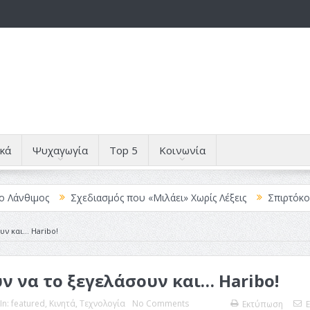
κά
Ψυχαγωγία
Top 5
Κοινωνία
ιμος
Σχεδιασμός που «Μιλάει» Χωρίς Λέξεις
Σπιρτόκουτο: η 
υν και… Haribo!
ύν να το ξεγελάσουν και… Haribo!
In:
featured
,
Κινητά
,
Τεχνολογία
No Comments
Εκτύπωση
E