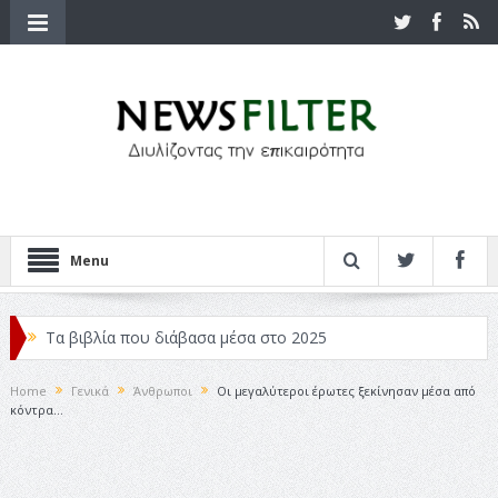
Menu
Τα βιβλία που διάβασα μέσα στο 2025
Κριτικές ταινιών: Ο Ντι Κάπριο και ο Λάνθιμος
Home
Γενικά
Άνθρωποι
Οι μεγαλύτεροι έρωτες ξεκίνησαν μέσα από
κόντρα…
Σχεδιασμός που «Μιλάει» Χωρίς Λέξεις
Σπιρτόκουτο: η απόλυτη αντισυμβατική καλοκαιρινή