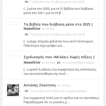
in:
Τα βιβλία που διάβασα μέσα στο 2022
[…] μέσα στο 2020, για τα 31 βιβλία που διάβασα
μέσα στο 2021, για τα 33 β ...
Τα βιβλία που διάβασα μέσα στο 2025 |
Newsfilter
on 29 Δεκ
in:
Τα βιβλία που διάβασα μέσα στο 2018
[…] μέχρι στιγμής φαίνεται πως αυτό λειτουργεί.
Παλιότερα είχα γράψει για ...
Σχεδιασμός που «Μιλάει» Χωρίς Λέξεις |
Newsfilter
in:
on 03 Νοέ
Αυτοπεποίθηση τώρα!
[…] ορατό ή αλλιώς την κομψότητα της απλότητας,
την αυτοπεποίθηση της ποιό ...
Αντώνης Ζαούτσος
on 24 Αυγ
in:
Το νουάρ στον ελληνικό κινηματογράφο
Σας ευχαριστώ πολύ για το σχόλιο και τις προτάσεις.
Παραδέχομαι ότι οι γνώσεις μ ...