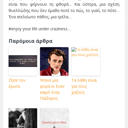
είναι που φέρνουν τη φθορά… Και ύστερα, μια σχέση
θυελλώδης που δεν έμαθα ποτέ το πώς, το γιατί, το πότε…
Ένα ατελείωτο πάθος, μια τρέλα…
#enjoy your life under craziness…
Παρόμοια άρθρα
Ζήσε τον
Ήτανε μια
Τα λάθη είναι
έρωτα
φορά κι έναν
για τους
καιρό ένας
χαζούς
Παίδαρος