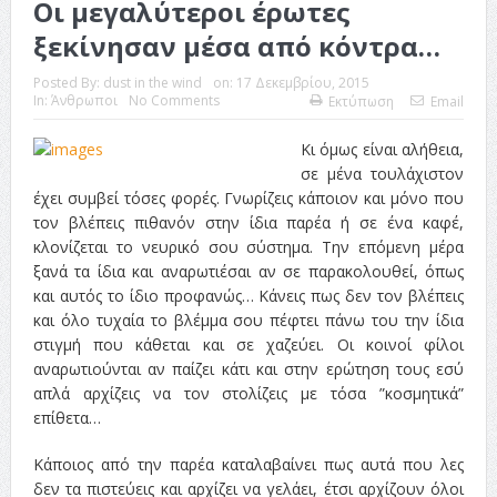
Οι μεγαλύτεροι έρωτες
ξεκίνησαν μέσα από κόντρα…
Posted By:
dust in the wind
on:
17 Δεκεμβρίου, 2015
In:
Άνθρωποι
No Comments
Εκτύπωση
Email
Κι όμως είναι αλήθεια,
σε μένα τουλάχιστον
έχει συμβεί τόσες φορές. Γνωρίζεις κάποιον και μόνο που
τον βλέπεις πιθανόν στην ίδια παρέα ή σε ένα καφέ,
κλονίζεται το νευρικό σου σύστημα. Την επόμενη μέρα
ξανά τα ίδια και αναρωτιέσαι αν σε παρακολουθεί, όπως
και αυτός το ίδιο προφανώς… Κάνεις πως δεν τον βλέπεις
και όλο τυχαία το βλέμμα σου πέφτει πάνω του την ίδια
στιγμή που κάθεται και σε χαζεύει. Οι κοινοί φίλοι
αναρωτιούνται αν παίζει κάτι και στην ερώτηση τους εσύ
απλά αρχίζεις να τον στολίζεις με τόσα ”κοσμητικά”
επίθετα…
Κάποιος από την παρέα καταλαβαίνει πως αυτά που λες
δεν τα πιστεύεις και αρχίζει να γελάει, έτσι αρχίζουν όλοι