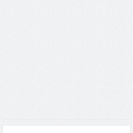
ταινία
Το Top 5 της εβδομάδας #517
Το νουάρ στον ελληνικό κινηματογράφο
Η Φροντίδα Έχει Πολλές Μορφές: Κι Όλες Σε Αφορούν
Τρία Βήματα Μπροστά για Σένα και την Επιχείρησή σου
Όψεις και Απόψεις
Αξίζει άραγε?