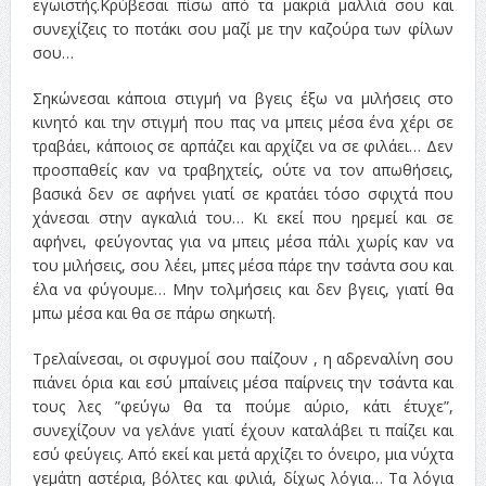
εγωιστής.Κρύβεσαι πίσω από τα μακριά μαλλιά σου και
συνεχίζεις το ποτάκι σου μαζί με την καζούρα των φίλων
σου…
Σηκώνεσαι κάποια στιγμή να βγεις έξω να μιλήσεις στο
κινητό και την στιγμή που πας να μπεις μέσα ένα χέρι σε
τραβάει, κάποιος σε αρπάζει και αρχίζει να σε φιλάει… Δεν
προσπαθείς καν να τραβηχτείς, ούτε να τον απωθήσεις,
βασικά δεν σε αφήνει γιατί σε κρατάει τόσο σφιχτά που
χάνεσαι στην αγκαλιά του… Κι εκεί που ηρεμεί και σε
αφήνει, φεύγοντας για να μπεις μέσα πάλι χωρίς καν να
του μιλήσεις, σου λέει, μπες μέσα πάρε την τσάντα σου και
έλα να φύγουμε… Μην τολμήσεις και δεν βγεις, γιατί θα
μπω μέσα και θα σε πάρω σηκωτή.
Τρελαίνεσαι, οι σφυγμοί σου παίζουν , η αδρεναλίνη σου
πιάνει όρια και εσύ μπαίνεις μέσα παίρνεις την τσάντα και
τους λες ”φεύγω θα τα πούμε αύριο, κάτι έτυχε”,
συνεχίζουν να γελάνε γιατί έχουν καταλάβει τι παίζει και
εσύ φεύγεις. Από εκεί και μετά αρχίζει το όνειρο, μια νύχτα
γεμάτη αστέρια, βόλτες και φιλιά, δίχως λόγια… Τα λόγια