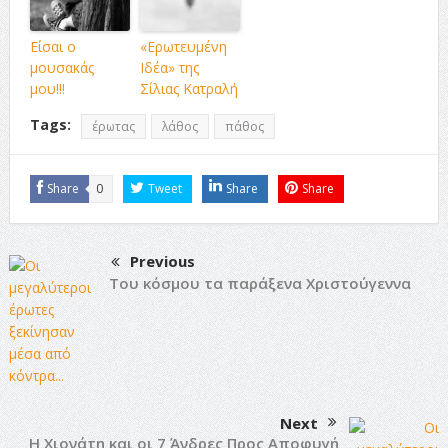
Είσαι ο
«Ερωτευμένη
μουσακάς
Ιδέα» της
μου!!!
Σίλιας Κατραλή
Tags:
έρωτας
λάθος
πάθος
Share
0
Tweet
Share
Share
Previous
Του κόσμου τα παράξενα Χριστούγεννα
Next
Η Χιονάτη και οι 7 Άνδρες Προς Αποφυγή