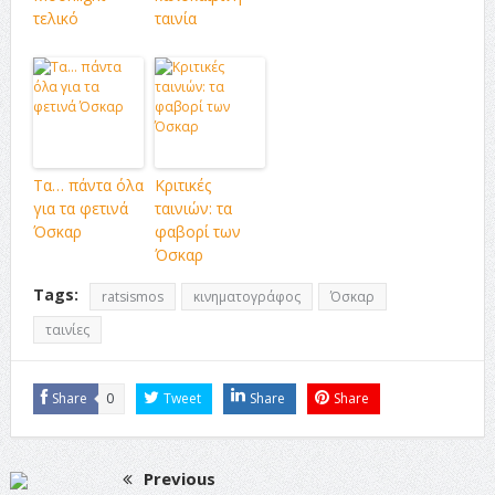
τελικό
ταινία
Τα… πάντα όλα
Κριτικές
για τα φετινά
ταινιών: τα
Όσκαρ
φαβορί των
Όσκαρ
Tags:
ratsismos
κινηματογράφος
Όσκαρ
ταινίες
Share
0
Tweet
Share
Share
Previous