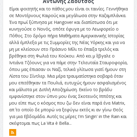
Αντώνης Ζαούτσος
Είμαι φοιτητής και το πάθος μου είναι οι ταινίες. Γεννήθηκα
σε Μοντέρνους Καιρούς και μεγάλωσα στην Καζαμπλάνκα.
Ένα πρωί ξύπνησα με Hangover και διαπίστωσα ότι με
κυνηγούσε ο Νονός, οπότε έφυγα με το Λεωφορείο ο
Πόθος. Στο δρόμο πήρα Μαθήματα Αμερικανικής Ιστορίας
αλλά έμπλεξα με τις Συμμορίες της Νέας Υόρκης και για να
μη με κλείσουν στο Πράσινο Μίλι το έπαιξα τρελός και
βρέθηκα στη Φωλιά του Κούκου. Από κει μ΄ έβγαλε ο
Ιντιάνα Τζόουνς για να πάμε στην Τελευταία Σταυροφορία,
όπου μας έπιασαν οι Ναζί, τελικά γλίτωσα γιατί ήμουν στη
Λίστα του Σίντλερ. Μια μέρα τραυματίστηκα σοβαρά όταν
μου επιτέθηκαν τα Πουλιά, ευτυχώς ήμουν ασφαλισμένος
και μάλιστα με Διπλή Αποζημίωση. Εκείνο το βράδυ
εμφανίστηκε στον ύπνο μου ένας Σκοτεινός Ιππότης και
μου είπε πως ο κόσμος που ζω δεν είναι παρά ένα Matrix,
απ΄ το οποίο δε μπορώ να ξεφύγω εκτός κι αν γίνω Θεός
για μια Εβδομάδα. Αυτές τις μέρες I'm Singin' in the Rain και
σκέφτομαι πως La Vita è Bella...