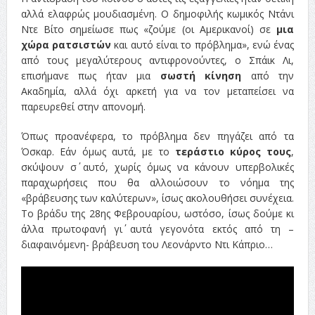
αλλά ελαφρώς μουδιασμένη. Ο δημοφιλής κωμικός Ντάνι
Ντε Βίτο σημείωσε πως «ζούμε (οι Αμερικανοί) σε
μια
χώρα ρατσιστών
και αυτό είναι το πρόβλημα», ενώ ένας
από τους μεγαλύτερους αντιφρονούντες, ο Σπάικ Λι,
επισήμανε πως ήταν μια
σωστή κίνηση
από την
Ακαδημία, αλλά όχι αρκετή για να τον μεταπείσει να
παρευρεθεί στην απονομή.
Όπως προανέφερα, το πρόβλημα δεν πηγάζει από τα
Όσκαρ. Εάν όμως αυτά, με το
τεράστιο κύρος τους
,
σκύψουν σ΄ αυτό, χωρίς όμως να κάνουν υπερβολικές
παραχωρήσεις που θα αλλοιώσουν το νόημα της
«βράβευσης των καλύτερων», ίσως ακολουθήσει συνέχεια.
Το βράδυ της 28ης Φεβρουαρίου, ωστόσο, ίσως δούμε κι
άλλα πρωτοφανή γι΄ αυτά γεγονότα εκτός από τη –
διαφαινόμενη- βράβευση του Λεονάρντο Ντι Κάπριο…