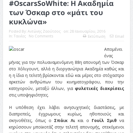
#OscarsSoWhite: Η Ακαδημία
των Όσκαρ στο «μάτι του
κυκλώνα»
Posted By:
Αντώνης Ζαούτσος
on:
28 Ιανουαρίου, 2016
In:
Ταινίες
No Comments
Εκτύπωση
Email
Απομένει
ένας
μήνας για την πολυαναμενόμενη 88η
απονομή των Όσκαρ
στο Χόλιγουντ, αλλά η διοργανώτρια Ακαδημία καθώς και
η η ίδια η τελετή βρίσκονται εδώ και μέρες στο στόχαστρο
αρκετών ανθρώπων του κινηματογράφου, που την
κατηγορούν, μεταξύ άλλων, για
φυλετικές διακρίσεις
στις υποψηφιότητες.
Η υπόθεση έχει λάβει ανησυχητικές διαστάσεις, με
διαπρεπείς, έγχρωμους κυρίως, ηθοποιούς και
σκηνοθέτες, όπως ο
Σπάικ Λι
και ο
Γουίλ Σμιθ
να
κηρύσσουν μποϊκοτάζ στην τελετή απονομής, στεκόμενοι