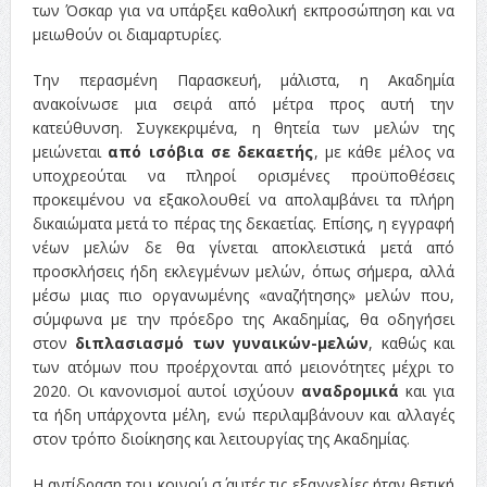
των Όσκαρ για να υπάρξει καθολική εκπροσώπηση και να
μειωθούν οι διαμαρτυρίες.
Την περασμένη Παρασκευή, μάλιστα, η Ακαδημία
ανακοίνωσε μια σειρά από μέτρα προς αυτή την
κατεύθυνση. Συγκεκριμένα, η θητεία των μελών της
μειώνεται
από ισόβια σε δεκαετής
, με κάθε μέλος να
υποχρεούται να πληροί ορισμένες προϋποθέσεις
προκειμένου να εξακολουθεί να απολαμβάνει τα πλήρη
δικαιώματα μετά το πέρας της δεκαετίας. Επίσης, η εγγραφή
νέων μελών δε θα γίνεται αποκλειστικά μετά από
προσκλήσεις ήδη εκλεγμένων μελών, όπως σήμερα, αλλά
μέσω μιας πιο οργανωμένης «αναζήτησης» μελών που,
σύμφωνα με την πρόεδρο της Ακαδημίας, θα οδηγήσει
στον
διπλασιασμό των γυναικών-μελών
, καθώς και
των ατόμων που προέρχονται από μειονότητες μέχρι το
2020. Οι κανονισμοί αυτοί ισχύουν
αναδρομικά
και για
τα ήδη υπάρχοντα μέλη, ενώ περιλαμβάνουν και αλλαγές
στον τρόπο διοίκησης και λειτουργίας της Ακαδημίας.
Η αντίδραση του κοινού σ΄ αυτές τις εξαγγελίες ήταν θετική