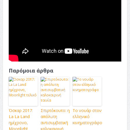
Παρόμοια άρθρα
Όσκαρ 2017:
Σπιρτόκουτο: η
Το νουάρ στον
La La Land
απόλυτη
ελληνικό
ημίχρονο,
αντισυμβατική
κινηματογράφο
Moonlight
καλοκαιρινή