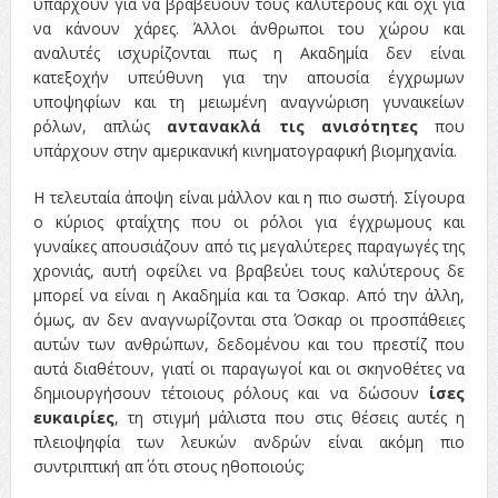
υπάρχουν για να βραβεύουν τους καλύτερους και όχι για
να κάνουν χάρες. Άλλοι άνθρωποι του χώρου και
αναλυτές ισχυρίζονται πως η Ακαδημία δεν είναι
κατεξοχήν υπεύθυνη για την απουσία έγχρωμων
υποψηφίων και τη μειωμένη αναγνώριση γυναικείων
ρόλων, απλώς
αντανακλά τις ανισότητες
που
υπάρχουν στην αμερικανική κινηματογραφική βιομηχανία.
Η τελευταία άποψη είναι μάλλον και η πιο σωστή. Σίγουρα
ο κύριος φταίχτης που οι ρόλοι για έγχρωμους και
γυναίκες απουσιάζουν από τις μεγαλύτερες παραγωγές της
χρονιάς, αυτή οφείλει να βραβεύει τους καλύτερους δε
μπορεί να είναι η Ακαδημία και τα Όσκαρ. Από την άλλη,
όμως, αν δεν αναγνωρίζονται στα Όσκαρ οι προσπάθειες
αυτών των ανθρώπων, δεδομένου και του πρεστίζ που
αυτά διαθέτουν, γιατί οι παραγωγοί και οι σκηνοθέτες να
δημιουργήσουν τέτοιους ρόλους και να δώσουν
ίσες
ευκαιρίες
, τη στιγμή μάλιστα που στις θέσεις αυτές η
πλειοψηφία των λευκών ανδρών είναι ακόμη πιο
συντριπτική απ΄ ότι στους ηθοποιούς;