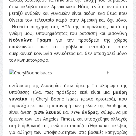
ήταν σκλάβοι στον Αμερικανικό Νότο, ενώ η ανισότητα
μεταξύ ανδρών και γυναικών είναι ακόμη ένα θέμα που
θίγεται τον τελευταίο καιρό στην Αμερική και όχι μόνο.
Ηευρεία απήχηση στις ΗΠΑ της απαράδεκτης, κατά τη
γνώμη μου, υποψηφιότητας του ρατσιστή και μισογύνη
Ντόναλντ Τραμπ
για την προεδρεία της χώρας
αποδεικνύει πως το πρόβλημα εντοπίζεται στην
αμερικανική κοινωνία γενικότερα και δεν απασχολεί μόνο
τον κινηματογράφο.
Η
αντίδραση της Ακαδημίας ήταν άμεση. Το οξύμωρο της
υπόθεσης είναι πως πρόεδρος εκεί είναι μια
μαύρη
γυναίκα
, η Cheryl Boone Isaacs (φωτό αριστερά), που
παραδέχτηκε πως η κατανομή των μελών της Ακαδημίας
είναι άνιση (
92% λευκοί
και
77% άνδρες
, σύμφωνα με
έρευνα των Los Angeles Times), και υποσχέθηκε αλλαγές
στη διάρθρωσή της, ενώ στο τραπέζι τέθηκαν και σκέψεις
για αύξηση των υποψηφιοτήτων στις βασικές κατηγορίες