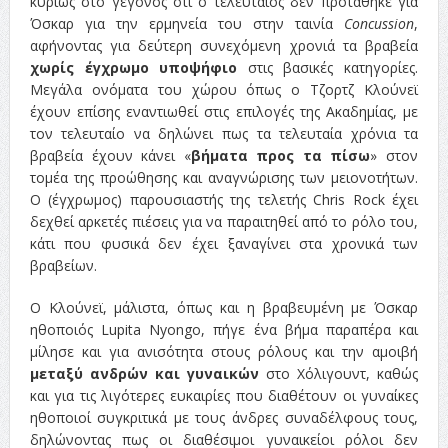
κυρίως στο γεγονός ότι ο τελευταίος δεν προτάθηκε για
Όσκαρ για την ερμηνεία του στην ταινία
Concussion
,
αφήνοντας για δεύτερη συνεχόμενη χρονιά τα βραβεία
χωρίς έγχρωμο υποψήφιο
στις βασικές κατηγορίες.
Μεγάλα ονόματα του χώρου όπως ο Τζορτζ Κλούνεϊ
έχουν επίσης εναντιωθεί στις επιλογές της Ακαδημίας, με
τον τελευταίο να δηλώνει πως τα τελευταία χρόνια τα
βραβεία έχουν κάνει «
βήματα προς
τα πίσω
» στον
τομέα της προώθησης και αναγνώρισης των μειονοτήτων.
Ο (έγχρωμος) παρουσιαστής της τελετής Chris Rock έχει
δεχθεί αρκετές πιέσεις για να παραιτηθεί από το ρόλο του,
κάτι που φυσικά δεν έχει ξαναγίνει στα χρονικά των
βραβείων.
Ο Κλούνεϊ, μάλιστα, όπως και η βραβευμένη με Όσκαρ
ηθοποιός Lupita Nyongo, πήγε ένα βήμα παραπέρα και
μίλησε και για ανισότητα στους ρόλους και την αμοιβή
μεταξύ ανδρών και γυναικών
στο Χόλιγουντ, καθώς
και για τις λιγότερες ευκαιρίες που διαθέτουν οι γυναίκες
ηθοποιοί συγκριτικά με τους άνδρες συναδέλφους τους,
δηλώνοντας πως οι διαθέσιμοι γυναικείοι ρόλοι δεν