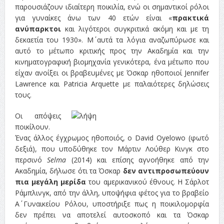
παρουσιάζουν ιδιαίτερη ποικιλία, ενώ οι σημαντικοί ρόλοι
για γυναίκες άνω των 40 ετών είναι «
πρακτικά
ανύπαρκτοι
και λιγότεροι συγκριτικά ακόμη και με τη
δεκαετία του 1930». Μ΄ αυτά τα λόγια αναζωπύρωσε και
αυτό το μέτωπο κριτικής προς την Ακαδημία και την
κινηματογραφική βιομηχανία γενικότερα, ένα μέτωπο που
είχαν ανοίξει οι βραβευμένες με Όσκαρ ηθοποιοί Jennifer
Lawrence και Patricia Arquette με παλαιότερες δηλώσεις
τους.
Οι απόψεις
ποικίλουν.
Ένας άλλος έγχρωμος ηθοποιός, ο David Oyelowo (φωτό
δεξιά), που υποδύθηκε τον Μάρτιν Λούθερ Κινγκ στο
περσινό
Selma
(2014) και επίσης αγνοήθηκε από την
Ακαδημία, δήλωσε ότι τα Όσκαρ
δεν αντιπροσωπεύουν
πια μεγάλη μερίδα
του αμερικανικού έθνους. Η Σάρλοτ
Ράμπλινγκ, από την άλλη, υποψήφια φέτος για το βραβείο
Α΄ Γυναικείου Ρόλου, υποστήριξε πως η ποικιλομορφία
δεν πρέπει να αποτελεί αυτοσκοπό και τα Όσκαρ