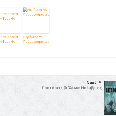
ροπειρατεία
Ντράμερς VS
ν Τουρκία
Ποδοσφαιριστές
Next
Προτάσεις βιβλίων: Νοέμβριος