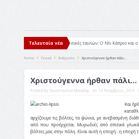
βασα μέσα στο 2025
Τελευταία νέα
Κριτικές ταινιών: Ο Ντι Κάπριο και ο Λάνθιμ
Home
Γενικά
Άνθρωποι
Χριστούγεννα ήρθαν πάλι…
Χριστούγεννα ήρθαν πάλι…
Posted By:
Κωνσταντίνα Μικαλέφ
on:
13 Νοεμβρίου, 2016
Και ήρ
καταθλ
αρχίζουμε τις βόλτες, τα ψώνια, με ανεβασμένη διά
από που προέρχεται. Μυρωδιές από σπιτικά γλυκά
βόλτες μας στην πόλη. Είναι αυτή η εποχή…η εποχή 