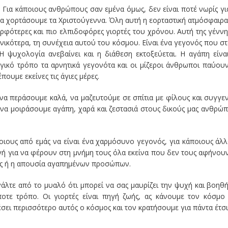
. Για κάποιους ανθρώπους σαν εμένα όμως, δεν είναι ποτέ νωρίς γι
 να χορτάσουμε τα Χριστούγεννα. Όλη αυτή η εορταστική ατμόσφαιρα
ορφότερες και πιο ελπιδοφόρες γιορτές του χρόνου. Αυτή της γένν
ικότερα, τη συνέχεια αυτού του κόσμου. Είναι ένα γεγονός που σ
Η ψυχολογία ανεβαίνει και η διάθεση εκτοξεύεται. Η αγάπη είνα
γικό τρόπο τα αρνητικά γεγονότα και οι μίζεροι άνθρωποι παύου
ουμε εκείνες τις άγιες μέρες.
 να περάσουμε καλά, να μαζευτούμε σε σπίτια με φίλους και συγγεν
 να μοιράσουμε αγάπη, χαρά και ζεστασιά στους δικούς μας ανθρώ
ποιους από εμάς να είναι ένα χαρμόσυνο γεγονός, για κάποιους άλ
ηγή για να φέρουν στη μνήμη τους όλα εκείνα που δεν τους αφήνου
ας ή η απουσία αγαπημένων προσώπων.
γάλτε από το μυαλό ότι μπορεί να σας μαυρίζει την ψυχή και βοηθ
οτε τρόπο. Οι γιορτές είναι πηγή ζωής, ας κάνουμε τον κόσμο
έσει περισσότερο αυτός ο κόσμος και τον κρατήσουμε για πάντα έτσι