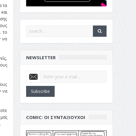
α τα
 και
ησης
τους
ι το
ν να
NEWSLETTER
είς,
πους
λους
ν να
Subscribe
ήστε
 μας
COMIC: ΟΙ ΣΥΝΤΑΞΙΟΎΧΟΙ
.