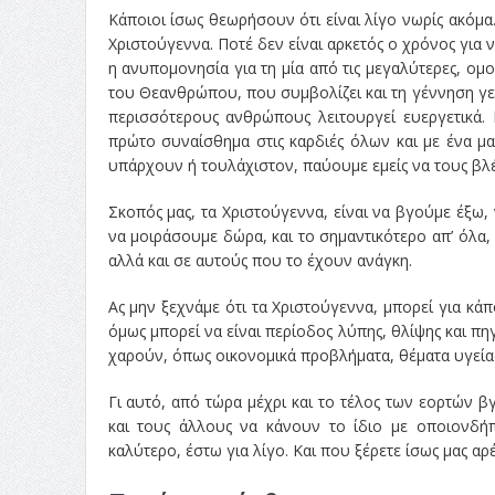
Κάποιοι ίσως θεωρήσουν ότι είναι λίγο νωρίς ακόμα
Χριστούγεννα. Ποτέ δεν είναι αρκετός ο χρόνος για
η ανυπομονησία για τη μία από τις μεγαλύτερες, ομ
του Θεανθρώπου, που συμβολίζει και τη γέννηση γεν
περισσότερους ανθρώπους λειτουργεί ευεργετικά. 
πρώτο συναίσθημα στις καρδιές όλων και με ένα μα
υπάρχουν ή τουλάχιστον, παύουμε εμείς να τους βλέπ
Σκοπός μας, τα Χριστούγεννα, είναι να βγούμε έξω,
να μοιράσουμε δώρα, και το σημαντικότερο απ’ όλα,
αλλά και σε αυτούς που το έχουν ανάγκη.
Ας μην ξεχνάμε ότι τα Χριστούγεννα, μπορεί για κά
όμως μπορεί να είναι περίοδος λύπης, θλίψης και π
χαρούν, όπως οικονομικά προβλήματα, θέματα υγεί
Γι αυτό, από τώρα μέχρι και το τέλος των εορτών β
και τους άλλους να κάνουν το ίδιο με οποιονδήπ
καλύτερο, έστω για λίγο. Και που ξέρετε ίσως μας αρ