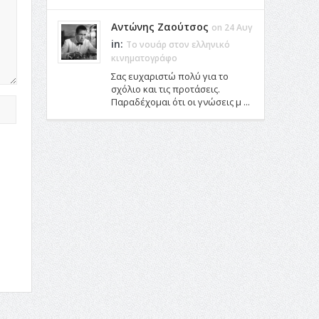
Αντώνης Ζαούτσος
on 24 Αυγ
in:
Το νουάρ στον ελληνικό
κινηματογράφο
Σας ευχαριστώ πολύ για το
σχόλιο και τις προτάσεις.
Παραδέχομαι ότι οι γνώσεις μ ...