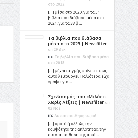
στο 2022
[…] μέσα στο 2020, για τα 31
βιβλία που διάβασα μέσα στο
2021, για τα 33 β ...
Τα βιβλία που διάβασα
μέσα στο 2025 | Newsfilter
on 29 Δεκ
in:
Τα βιβλία που διάβασα μέσα
στο 2018
[…] μέχρι στιγμής φαίνεται πως
αυτό λειτουργεί. Παλιότερα είχα
γράψει για ...
Σχεδιασμός που «Μιλάει»
Χωρίς Λέξεις | Newsfilter
on
03 Νοέ
in:
Αυτοπεποίθηση τώρα!
[…] ορατό ή αλλιώς την
κομψότητα της απλότητας, την
αυτοπεποίθηση της ποιό ...