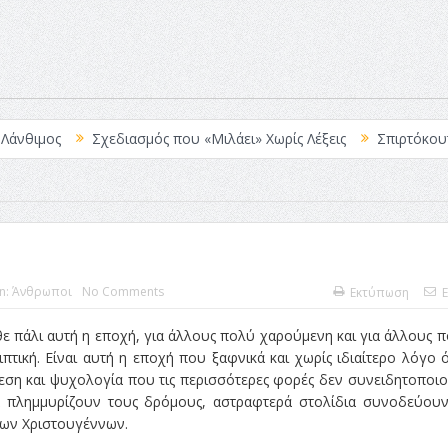
ος
Σχεδιασμός που «Μιλάει» Χωρίς Λέξεις
Σπιρτόκουτο: η απ
In:
Άνθρωποι
No Comments
Εκτύπωση
E
θε πάλι αυτή η εποχή, για άλλους πολύ χαρούμενη και για άλλους 
ιπτική. Είναι αυτή η εποχή που ξαφνικά και χωρίς ιδιαίτερο λόγο 
θεση και ψυχολογία που τις περισσότερες φορές δεν συνειδητοποι
 πλημμυρίζουν τους δρόμους, αστραφτερά στολίδια συνοδεύουν
των Χριστουγέννων.