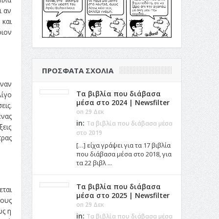
ι αν
 και
οιον
ΠΡΌΣΦΑΤΑ ΣΧΌΛΙΑ
έναν
Τα βιβλία που διάβασα
λίγο
μέσα στο 2024 | Newsfilter
εις.
on 29 Δεκ
ένας
in:
Τα βιβλία που διάβασα μέσα
ξεις
στο 2019
τρας
[…] είχα γράψει για τα 17 βιβλία
που διάβασα μέσα στο 2018, για
τα 22 βιβλ ...
Τα βιβλία που διάβασα
εται
μέσα στο 2025 | Newsfilter
τους
on 29 Δεκ
ως η
in:
Τα βιβλία που διάβασα μέσα