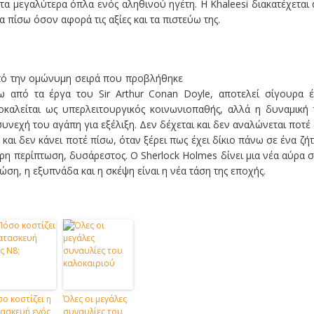
 μεγαλύτερα όπλα ενός αληθινού ηγέτη. Η Khaleesi διακατέχεται
 πίσω όσον αφορά τις αξίες και τα πιστεύω της.
από την ομώνυμη σειρά που προβλήθηκε
από τα έργα του Sir Arthur Conan Doyle, αποτελεί σίγουρα 
οκαλείται ως υπερλειτουργικός κοινωνιοπαθής, αλλά η δυναμική
υνεχή του αγάπη για εξέλιξη. Δεν δέχεται και δεν αναλώνεται ποτέ
ι δεν κάνει ποτέ πίσω, όταν ξέρει πως έχει δίκιο πάνω σε ένα ζή
τερη περίπτωση, δυσάρεστος. Ο Sherlock Holmes δίνει μια νέα αύρα 
ώση, η εξυπνάδα και η σκέψη είναι η νέα τάση της εποχής.
ο κοστίζει η
Όλες οι μεγάλες
ασκευή ενός
συναυλίες του