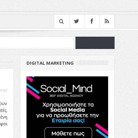
νία
DIGITAL MARKETING
ν Επιχείρησή σου
mail
νουν
τές.
μένη
άφοι