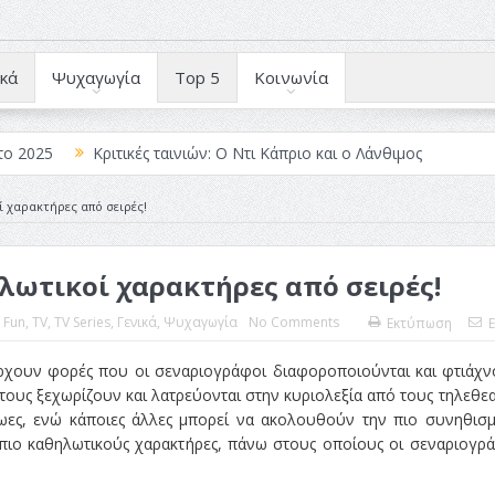
κά
Ψυχαγωγία
Top 5
Κοινωνία
το 2025
Κριτικές ταινιών: Ο Ντι Κάπριο και ο Λάνθιμος
 Λέξεις
Σπιρτόκουτο: η απόλυτη αντισυμβατική καλοκαιρινή ται
 χαρακτήρες από σειρές!
Το νουάρ στον ελληνικό κινηματογράφο
λωτικοί χαρακτήρες από σειρές!
ές: Κι Όλες Σε Αφορούν
Τρία Βήματα Μπροστά για Σένα και τη
άραγε?
:
Fun
,
TV
,
TV Series
,
Γενικά
,
Ψυχαγωγία
No Comments
Εκτύπωση
E
ρχουν φορές που οι σεναριογράφοι διαφοροποιούνται και φτιάχ
 τους ξεχωρίζουν και λατρεύονται στην κυριολεξία από τους τηλεθεα
ρωες, ενώ κάποιες άλλες μπορεί να ακολουθούν την πιο συνηθισ
πιο καθηλωτικούς χαρακτήρες, πάνω στους οποίους οι σεναριογρ