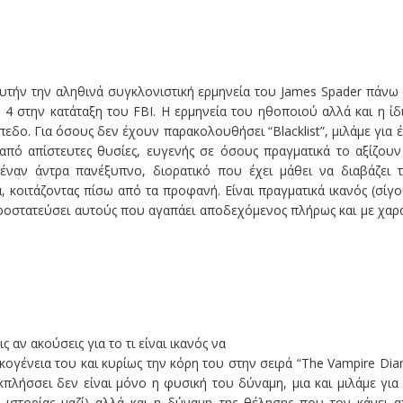
 αυτήν την αληθινά συγκλονιστική ερμηνεία του James Spader πάνω
4 στην κατάταξη του FBI. Η ερμηνεία του ηθοποιού αλλά και η ίδ
εδο. Για όσους δεν έχουν παρακολουθήσει “Blacklist”, μιλάμε για 
από απίστευτες θυσίες, ευγενής σε όσους πραγματικά το αξίζουν
 έναν άντρα πανέξυπνο, διορατικό που έχει μάθει να διαβάζει 
α, κοιτάζοντας πίσω από τα προφανή. Είναι πραγματικά ικανός (σίγ
προστατεύσει αυτούς που αγαπάει αποδεχόμενος πλήρως και με χαρ
ς αν ακούσεις για το τι είναι ικανός να
κογένεια του και κυρίως την κόρη του στην σειρά “The Vampire Diar
εκπλήσσει δεν είναι μόνο η φυσική του δύναμη, μια και μιλάμε για
 ιστορίας μαζί) αλλά και η δύναμη της θέλησης που τον κάνει 