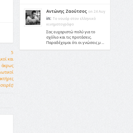
Αντώνης Ζαούτσος
on 24 Αυγ
in:
Το νουάρ στον ελληνικό
κινηματογράφο
Σας ευχαριστώ πολύ για το
σχόλιο και τις προτάσεις.
Παραδέχομαι ότι οι γνώσεις μ ...