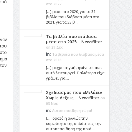
 από
στο 2022
[…] μέσα στο 2020, για τα 31
βιβλία που διάβασα μέσα στο
2021, για τα 33 β ...
Τα βιβλία που διάβασα
έναν
μέσα στο 2025 | Newsfilter
 του
on 29 Δεκ
 στο
in:
Τα βιβλία που διάβασα μέσα
τημα
στο 2018
στον
[…] μέχρι στιγμής φαίνεται πως
αυτό λειτουργεί. Παλιότερα είχα
γράψει για ...
Σχεδιασμός που «Μιλάει»
Χωρίς Λέξεις | Newsfilter
on
03 Νοέ
in:
Αυτοπεποίθηση τώρα!
[…] ορατό ή αλλιώς την
κομψότητα της απλότητας, την
αυτοπεποίθηση της ποιό ...