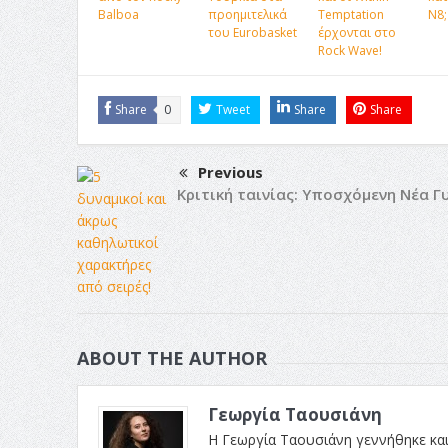
Balboa
προημιτελικά
Temptation
Ν8;
του Eurobasket
έρχονται στο
Rock Wave!
Share
0
Tweet
Share
Share
Previous
Κριτική ταινίας: Υποσχόμενη Νέα Γ
ABOUT THE AUTHOR
Γεωργία Ταουσιάνη
Η Γεωργία Ταουσιάνη γεννήθηκε και