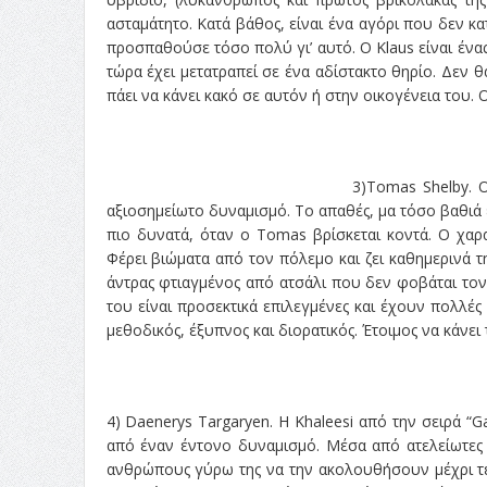
ασταμάτητο. Κατά βάθος, είναι ένα αγόρι που δεν κ
προσπαθούσε τόσο πολύ γι’ αυτό. Ο Klaus είναι ένας
τώρα έχει μετατραπεί σε ένα αδίστακτο θηρίο. Δεν 
πάει να κάνει κακό σε αυτόν ή στην οικογένεια του. 
3)Tomas Shelby. Ο
αξιοσημείωτο δυναμισμό. Το απαθές, μα τόσο βαθιά 
πιο δυνατά, όταν ο Tomas βρίσκεται κοντά. Ο χαρακ
Φέρει βιώματα από τον πόλεμο και ζει καθημερινά τ
άντρας φτιαγμένος από ατσάλι που δεν φοβάται τον
του είναι προσεκτικά επιλεγμένες και έχουν πολλές
μεθοδικός, έξυπνος και διορατικός. Έτοιμος να κάνε
4) Daenerys Targaryen. Η Khaleesi από την σειρά “G
από έναν έντονο δυναμισμό. Μέσα από ατελείωτες δ
ανθρώπους γύρω της να την ακολουθήσουν μέχρι τέλ