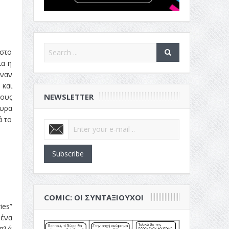
 στο
ια η
έναν
 και
NEWSLETTER
τους
ουρα
ά το
Subscribe
COMIC: ΟΙ ΣΥΝΤΑΞΙΟΎΧΟΙ
ies”
 ένα
απλά