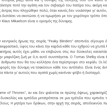
ατέκτησε ποτέ την αγάπη και τον σεβασμό του πατέρα του, ακόμη κα
 άντρας που πληγώθηκε πολύ, όταν κανείς δεν νοιάστηκε γι’ αυτόν,
θα διστάσει να σκοτώσει ή να τιμωρήσει με τον χειρότερο τρόπο όπ
Ο Klaus Mikaelson είναι ο ορισμός της δύναμης.
 κεντρικός ήρωας της σειράς “Peaky Blinders” αποπνέει σίγουρα 
εκφραστικό, ύφος του κάνει την καρδιά κάθε του εχθρού να χτυπά 
τήρας αυτός έχει μάθει να επιβιώνει στις πιο δύσκολες καταστάσ
ην μαφιόζικη ζωή με ό,τι αυτό συνεπάγεται. Ο Tomas Shelby είναι 
 άνθρωπο που θα του κολλήσει ένα περίστροφο στο κεφάλι. Οι λέ
 φορές την δύναμη να τσακίσουν κάθε του αντίπαλο. Είναι ένας άν
ι τα πάντα γι’ αυτούς που αγαπά χωρίς κανέναν φόβο ή δισταγμό.
ame of Thrones”, αν και δεν φαίνεται εκ πρώτης όψεως, χαρακτηρίζ
υσκολίες και εμπόδια μετατρέπεται σε μια ηγέτιδα που εμπνέει 
ους. Η μητέρα των δράκων, στην αρχή της σειράς, αποδεικνύει π