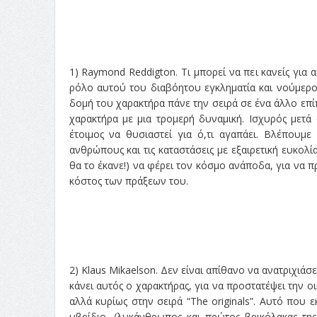
1) Raymond Reddigton. Τι μπορεί να πει κανείς για
ρόλο αυτού του διαβόητου εγκληματία και νούμερο 
δομή του χαρακτήρα πάνε την σειρά σε ένα άλλο επίπ
χαρακτήρα με μια τρομερή δυναμική. Ισχυρός μετά 
έτοιμος να θυσιαστεί για ό,τι αγαπάει. Βλέπουμε
ανθρώπους και τις καταστάσεις με εξαιρετική ευκολί
θα το έκανε!) να φέρει τον κόσμο ανάποδα, για να 
κόστος των πράξεων του.
2) Klaus Mikaelson. Δεν είναι απίθανο να ανατριχιάσει
κάνει αυτός ο χαρακτήρας, για να προστατέψει την οι
αλλά κυρίως στην σειρά “The originals”. Αυτό που 
υβρίδιο, (λυκάνθρωπος και πρώτος βρικόλακας της