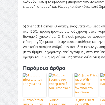
καλοσύνη και η ελεημοσύνη μπορούν αποτελέσουν τα
επιμονή, υπομονή και θάρρος και δεν κάνει ποτέ βήμα
5) Sherlock Holmes. Ο αγαπημένος ντετέκτιβ μέσα 
στο BBC, προσφέροντας μια σύγχρονη νώτα γύρω 
δυναμικό χαρακτήρα. Ο Shelock μπορεί να αυτοαπ
φύση πηγάζει μέσα από την αυτοπεποίθηση και την σ
να ακούει απόψεις ανθρώπων που δεν έχουν γνώση κα
με το τίμημα να χαρακτηριστεί αγενής ή , στην καλύ
ορισμό του δυναμισμού και μας αποδεικνύει ότι η γν
Παρόμοια άρθρα
Η ιστορία πίσω
Ελλάδα –
Οι Judas Priest
Πόσ
απο τον Rocky
Τουρκία στα
και οι Within
κατ