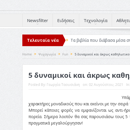
Newsfilter
Ειδήσεις
Τεχνολογία
Αθλητι
Τελευταία νέα
Τα βιβλία που διάβασα μέσα σ
Σχεδιασμός που «Μιλάει» Χωρίς
Home
Ψυχαγωγία
Fun
5 δυναμικοί και άκρως καθηλωτικοί
Το Top 5 της εβδομάδας #517
5 δυναμικοί και άκρως καθη
Η Φροντίδα Έχει Πολλές Μορφ
Όψεις και Απόψεις
Αξίζει 
Posted By:
Γεωργία Ταουσιάνη
on:
02 Αυγούστου, 2021
In
Υπά
χαρακτήρες μοναδικούς που και εκείνοι με την σειρά
Μπορεί κάποιες φορές να εμφανίζονται ως αντι-ή
πορεία. Σήμερα λοιπόν θα σας παρουσιάσω τους 5 
πραγματικά μεγαλούργησαν!