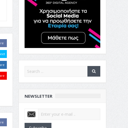
are
eet
are
are
NEWSLETTER
are
Subscribe