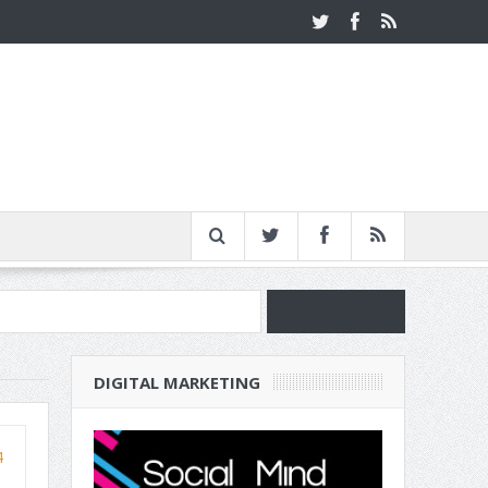
νία
DIGITAL MARKETING
ν Επιχείρησή σου
4