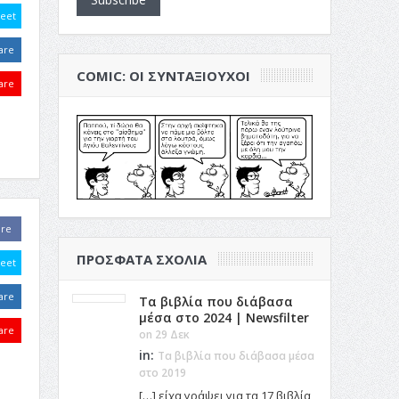
eet
are
COMIC: ΟΙ ΣΥΝΤΑΞΙΟΎΧΟΙ
are
are
ΠΡΌΣΦΑΤΑ ΣΧΌΛΙΑ
eet
are
Τα βιβλία που διάβασα
μέσα στο 2024 | Newsfilter
are
on 29 Δεκ
in:
Τα βιβλία που διάβασα μέσα
στο 2019
[…] είχα γράψει για τα 17 βιβλία