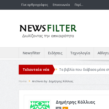
Γίνε αρθρογράφος
Επικοινωνία
Περί…
Newsfilter
Ειδήσεις
Τεχνολογία
Αθλητι
Τελευταία νέα
Τα βιβλία που διάβασα μέσα σ
Σχεδιασμός που «Μιλάει» Χωρίς
Home
Archives by: Δημήτρης Κόλλιας
Το Top 5 της εβδομάδας #517
Η Φροντίδα Έχει Πολλές Μορφ
Δημήτρης Κόλλιας
Όψεις και Απόψεις
Αξίζει 