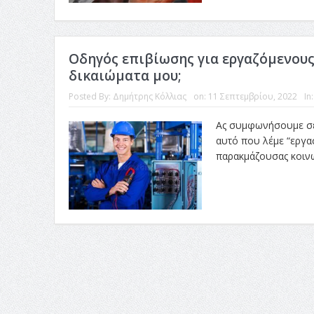
Οδηγός επιβίωσης για εργαζόμενους:
δικαιώματα μου;
Posted By:
Δημήτρης Κόλλιας
on:
11 Σεπτεμβρίου, 2022
In
Ας συμφωνήσουμε σε 
αυτό που λέμε “εργασ
παρακμάζουσας κοινωνί