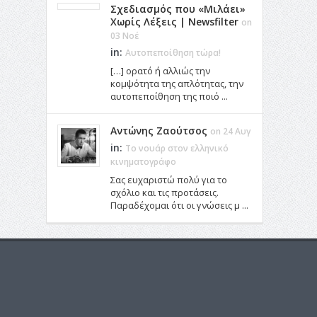
Σχεδιασμός που «Μιλάει»
Χωρίς Λέξεις | Newsfilter
on
03 Νοέ
in:
Αυτοπεποίθηση τώρα!
[…] ορατό ή αλλιώς την
κομψότητα της απλότητας, την
αυτοπεποίθηση της ποιό ...
Αντώνης Ζαούτσος
on 24 Αυγ
in:
Το νουάρ στον ελληνικό
κινηματογράφο
Σας ευχαριστώ πολύ για το
σχόλιο και τις προτάσεις.
Παραδέχομαι ότι οι γνώσεις μ ...