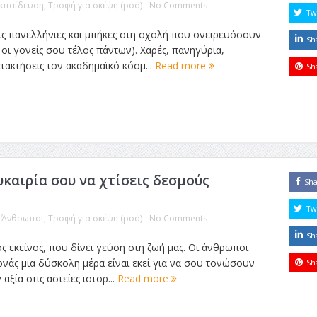
κπαίδευση
,
Τροφή για σκέψη (pod)
No Comments
Tw
τις πανελλήνιες και μπήκες στη σχολή που ονειρευόσουν
Sh
οι γονείς σου τέλος πάντων). Χαρές, πανηγύρια,
ατακτήσεις τον ακαδημαϊκό κόσμ...
Read more
Sh
ευκαιρία σου να χτίσεις δεσμούς
Sh
Tw
:
Άνθρωποι
,
Τροφή για σκέψη (pod)
No Comments
Sh
ός εκείνος, που δίνει γεύση στη ζωή μας. Οι άνθρωποι
ρνάς μια δύσκολη μέρα είναι εκεί για να σου τονώσουν
Sh
αξία στις αστείες ιστορ...
Read more