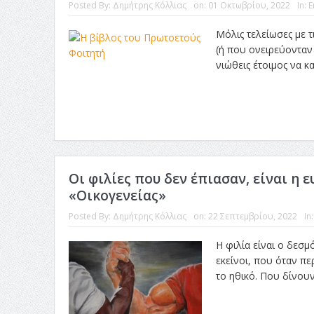
Posted By:
Δημήτρης Κόλλιας
on:
01 Οκτωβρίου, 2022
In:
Ε
Μόλις τελείωσες με 
(ή που ονειρεύονταν 
νιώθεις έτοιμος να κ
Οι φιλίες που δεν έπιασαν, είναι η 
«Οικογενείας»
Posted By:
Δημήτρης Κόλλιας
on:
22 Σεπτεμβρίου, 2022
In
Η φιλία είναι ο δεσμ
εκείνοι, που όταν πε
το ηθικό. Που δίνουν 