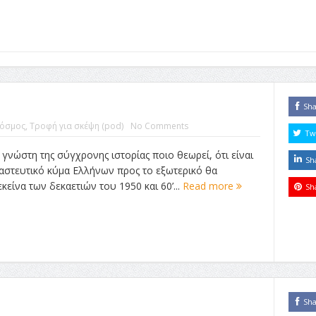
Sh
όσμος
,
Τροφή για σκέψη (pod)
No Comments
Tw
γνώστη της σύγχρονης ιστορίας ποιο θεωρεί, ότι είναι
Sh
αστευτικό κύμα Ελλήνων προς το εξωτερικό θα
είνα των δεκαετιών του 1950 και 60’...
Read more
Sh
Sh