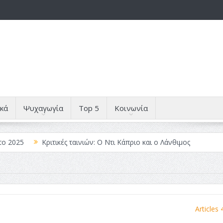
κά
Ψυχαγωγία
Top 5
Κοινωνία
το 2025
Κριτικές ταινιών: Ο Ντι Κάπριο και ο Λάνθιμος
 Λέξεις
Σπιρτόκουτο: η απόλυτη αντισυμβατική καλοκαιρινή ται
Το νουάρ στον ελληνικό κινηματογράφο
ές: Κι Όλες Σε Αφορούν
Τρία Βήματα Μπροστά για Σένα και τη
Articles 
άραγε?