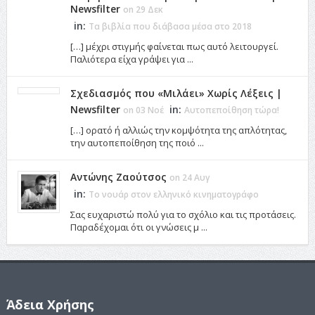
Newsfilter
on 29 Δεκ
in:
Τα βιβλία που διάβασα μέσα στο 2018
[…] μέχρι στιγμής φαίνεται πως αυτό λειτουργεί.
Παλιότερα είχα γράψει για ...
Σχεδιασμός που «Μιλάει» Χωρίς Λέξεις |
Newsfilter
in:
on 03 Νοέ
Αυτοπεποίθηση τώρα!
[…] ορατό ή αλλιώς την κομψότητα της απλότητας,
την αυτοπεποίθηση της ποιό ...
Αντώνης Ζαούτσος
on 24 Αυγ
in:
Το νουάρ στον ελληνικό κινηματογράφο
Σας ευχαριστώ πολύ για το σχόλιο και τις προτάσεις.
Παραδέχομαι ότι οι γνώσεις μ ...
Άδεια Χρήσης