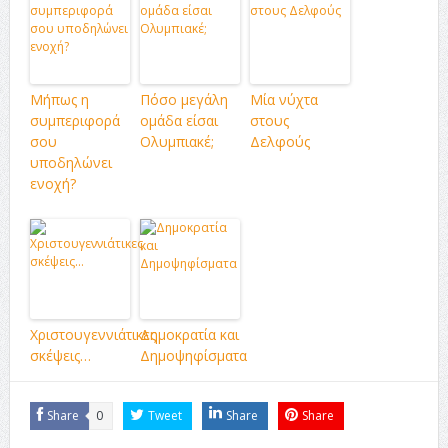
Μήπως η
Πόσο μεγάλη
Μία νύχτα
συμπεριφορά
ομάδα είσαι
στους
σου
Ολυμπιακέ;
Δελφούς
υποδηλώνει
ενοχή?
Χριστουγεννιάτικες
Δημοκρατία και
σκέψεις…
Δημοψηφίσματα
Share
0
Tweet
Share
Share