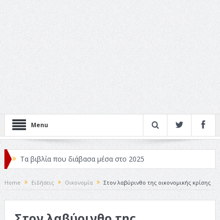
Menu
Τα βιβλία που διάβασα μέσα στο 2025
Κριτικές ταινιών: Ο Ντι Κάπριο και ο Λάνθιμος
Home
Ειδήσεις
Οικονομία
Στον λαβύρινθο της οικονομικής κρίσης
Σχεδιασμός που «Μιλάει» Χωρίς Λέξεις
Στον λαβύρινθο της
Σπιρτόκουτο: η απόλυτη αντισυμβατική καλοκαιρινή