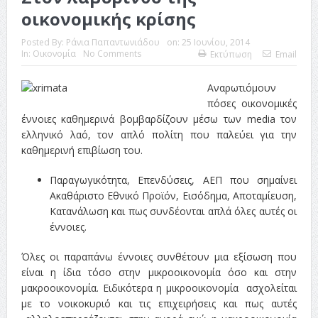
οικονομικής κρίσης
ταινία
Posted By:
Ράνια Παπαντωνιάδου
on:
25 Ιουνίου, 2014
Το Top 5 της εβδομάδας #517
In:
Οικονομία
No Comments
Εκτύπωση
Email
Το νουάρ στον ελληνικό κινηματογράφο
Αναρωτιόμουν
Η Φροντίδα Έχει Πολλές Μορφές: Κι Όλες Σε Αφορούν
πόσες οικονομικές
έννοιες καθημερινά βομβαρδίζουν μέσω των media τον
Τρία Βήματα Μπροστά για Σένα και την Επιχείρησή σου
ελληνικό λαό, τον απλό πολίτη που παλεύει για την
καθημερινή επιβίωση του.
Όψεις και Απόψεις
Αξίζει άραγε?
Παραγωγικότητα, Επενδύσεις,
ΑΕΠ που σημαίνει
Ακαθάριστο Εθνικό Προϊόν,
Εισόδημα,
Αποταμίευση,
Κατανάλωση και πως συνδέονται απλά όλες αυτές οι
έννοιες.
Όλες οι παραπάνω έννοιες συνθέτουν μια εξίσωση που
είναι η ίδια τόσο στην μικροοικονομία όσο και στην
μακροοικονομία. Ειδικότερα η μικροοικονομία ασχολείται
με το νοικοκυριό και τις επιχειρήσεις και πως αυτές