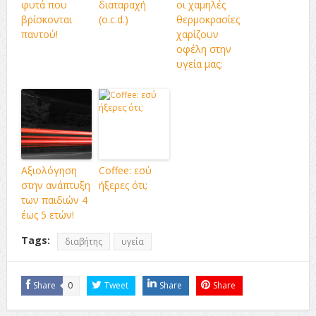
φυτά που
διαταραχή
οι χαμηλές
βρίσκονται
(o.c.d.)
θερμοκρασίες
παντού!
χαρίζουν
οφέλη στην
υγεία μας;
Αξιολόγηση
Coffee: εσύ
στην ανάπτυξη
ήξερες ότι;
των παιδιών 4
έως 5 ετών!
Tags:
διαβήτης
υγεία
Share
0
Tweet
Share
Share