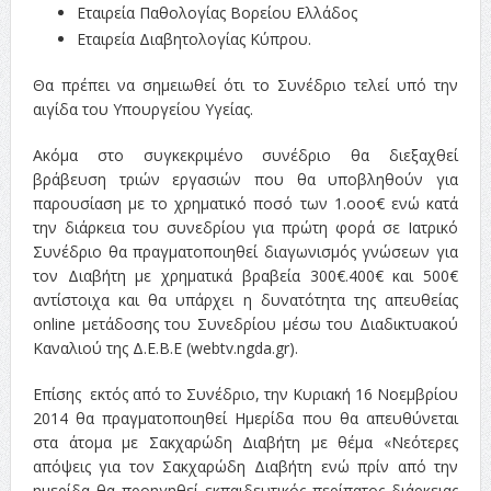
Εταιρεία Παθολογίας Βορείου Ελλάδος
Εταιρεία Διαβητολογίας Κύπρου.
Θα πρέπει να σημειωθεί ότι το Συνέδριο τελεί υπό την
αιγίδα του Υπουργείου Υγείας.
Ακόμα στο συγκεκριμένο συνέδριο θα διεξαχθεί
βράβευση τριών εργασιών που θα υποβληθούν για
παρουσίαση με το χρηματικό ποσό των 1.οοο€ ενώ κατά
την διάρκεια του συνεδρίου για πρώτη φορά σε Ιατρικό
Συνέδριο θα πραγματοποιηθεί διαγωνισμός γνώσεων για
τον Διαβήτη με χρηματικά βραβεία 300€.400€ και 500€
αντίστοιχα και θα υπάρχει η δυνατότητα της απευθείας
online μετάδοσης του Συνεδρίου μέσω του Διαδικτυακού
Καναλιού της Δ.Ε.Β.Ε (webtv.ngda.gr).
Επίσης εκτός από το Συνέδριο, την Κυριακή 16 Νοεμβρίου
2014 θα πραγματοποιηθεί Ημερίδα που θα απευθύνεται
στα άτομα με Σακχαρώδη Διαβήτη με θέμα «Νεότερες
απόψεις για τον Σακχαρώδη Διαβήτη ενώ πρίν από την
ημερίδα θα προηγηθεί εκπαιδευτικός περίπατος διάρκειας