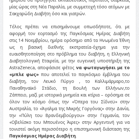
μίας ώρας στη Νέα Παραλία, με συμμετοχή τόσο ατόμων με
Σακχαρώδη Διαβήτη όσο και γιατρών.
Τέλος πρέπει να επισημάνουμε οπωσδήποτε, ότι με
αφορμή τον εορτασμό της Παγκόσμιας Ημέρας Διαβήτη
στις 14 Νοεμβρίου, ημέρα ορόσημο από τα Ηνωμένα Έθνη
ως η βασική διεθνής εκστρατεία-όχημα για την
ευαισθητοποίηση στο πρόβλημα του διαβήτη, η Ελληνική
Διαβητολογική Εταιρεία, με την ευγενική υποστήριξη της
AstraZeneca, αποφάσισε φέτος
να φωταγωγήσει με το
«μπλε φως»
που αποτελεί το παγκόσμιο έμβλημα του
διαβήτη, τον Λευκό Πύργο , το Καλλιμάρμαρο,το
Παναθηναϊκό Στάδιο, τη Βουλή των Ελλήνων,το
Ζάππειο, μαζί με ιστορικά μνημεία και κτίρια – ορόσημα σε
όλον τον κόσμο όπως την «Όπερα του Σίδνεϋ» στην
Αυστραλία, το «Άγαλμα της Μικρής Γοργόνας» στην Δανία,
την «Πύλη του Βρανδεμβούργου» στην Γερμανία, τον
«Οβελίσκο του Μπουένος Άιρες» στην Αργεντινή για να
τονιστεί ακόμη περισσότερο η επιστημονική διάσταση της
Παγκόσμιας Ημέρας Διαβήτη
.