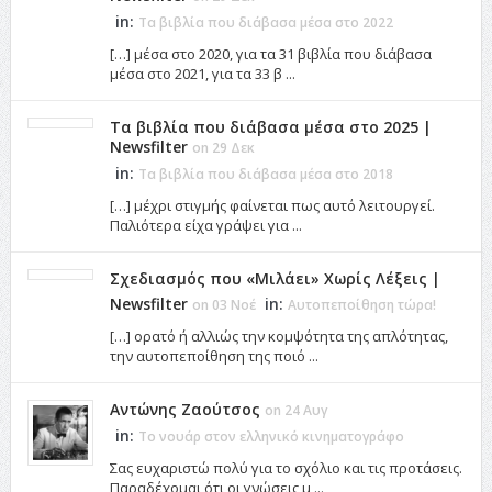
in:
Τα βιβλία που διάβασα μέσα στο 2022
[…] μέσα στο 2020, για τα 31 βιβλία που διάβασα
μέσα στο 2021, για τα 33 β ...
Τα βιβλία που διάβασα μέσα στο 2025 |
Newsfilter
on 29 Δεκ
in:
Τα βιβλία που διάβασα μέσα στο 2018
[…] μέχρι στιγμής φαίνεται πως αυτό λειτουργεί.
Παλιότερα είχα γράψει για ...
Σχεδιασμός που «Μιλάει» Χωρίς Λέξεις |
Newsfilter
in:
on 03 Νοέ
Αυτοπεποίθηση τώρα!
[…] ορατό ή αλλιώς την κομψότητα της απλότητας,
την αυτοπεποίθηση της ποιό ...
Αντώνης Ζαούτσος
on 24 Αυγ
in:
Το νουάρ στον ελληνικό κινηματογράφο
Σας ευχαριστώ πολύ για το σχόλιο και τις προτάσεις.
Παραδέχομαι ότι οι γνώσεις μ ...