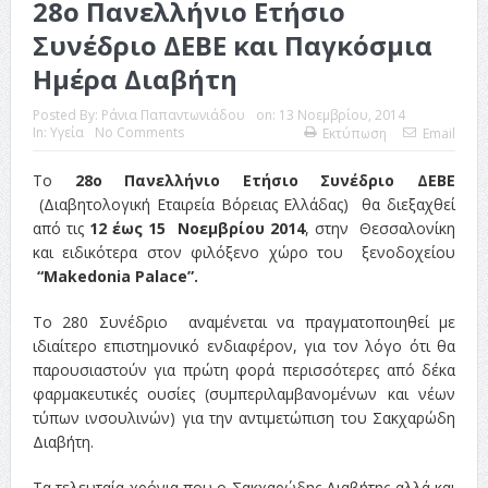
28ο Πανελλήνιο Ετήσιο
Συνέδριο ΔΕΒΕ και Παγκόσμια
Ημέρα Διαβήτη
Posted By:
Ράνια Παπαντωνιάδου
on:
13 Νοεμβρίου, 2014
In:
Υγεία
No Comments
Εκτύπωση
Email
Το
28ο Πανελλήνιο Ετήσιο Συνέδριο ΔΕΒΕ
(Διαβητολογική Εταιρεία Βόρειας Ελλάδας) θα διεξαχθεί
από τις
12 έως 15 Νοεμβρίου 2014
, στην Θεσσαλονίκη
και ειδικότερα στον φιλόξενο χώρο του ξενοδοχείου
“Makedonia Palace”.
Το 280 Συνέδριο αναμένεται να πραγματοποιηθεί με
ιδιαίτερο επιστημονικό ενδιαφέρον, για τον λόγο ότι θα
παρουσιαστούν για πρώτη φορά περισσότερες από δέκα
φαρμακευτικές ουσίες (συμπεριλαμβανομένων και νέων
τύπων ινσουλινών) για την αντιμετώπιση του Σακχαρώδη
Διαβήτη.
Τα τελευταία χρόνια που ο Σακχαρώδης Διαβήτης αλλά και