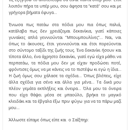
λοιπόν πήρα τα υπέρ μου, σου άφησα τα ”κατά” σου και με
γρήγορα βήματα έφυγα…
Ένιωσα πως πατάω στα πόδια μου πια όπως παλιά,
κατάλαβα πως δεν χρειάζομαι δεκανίκια, γιατί κάποιες
γυναίκες απλά γεννιούνται ”Μπουμπουλίνες”… Ναι, ναι
όπως το άκουσες, έτσι γεννιούνται και έτσι πορεύονται
στο σύντομο ταξίδι της ζωής τους. Ένα δεκανίκι ήσουν και
τίποτα άλλο, ένα άχρηστο δεκανίκι, γιατί εγώ είχα μάθει να
περπατάω, τα πόδια μου δεν με είχαν προδώσει ποτέ,
φρόντισες όμως να με κάνεις να το πιστέψω κι εγώ η ίδια…
Η ζωή όμως σου χάλασε τα σχέδια… Όπως βλέπεις, είχε
άλλα σχέδια για σένα και άλλα για μένα… Τα δικά μου
πλέον γεμάτα εκπλήξεις και όνειρα… Όλα μου τα όνειρα
που είχα θάψει μέσα σε μπαούλο, βρήκα το μαγικό
κλειδάκι και τα έβγαλα έξω πριν φύγω για να τα πάρω μαζί
μου…
Άλλωστε είπαμε όπως είπε και ο Σαίξπηρ: