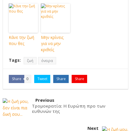
Κάνε την ζωή
Μην κρίνεις
που θες
για να μην
κριθείς
Tags:
ζωή
όνειρα
Share
0
Tweet
Share
Share
Previous
Τρομοκρατία: Η Ευρώπη προ των
ευθυνών της
Next