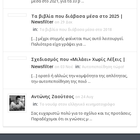
μέσα στο 2021, για τα 33 β ...
Τα βιβλία που διάβασα μέσα στο 2025 |
Newsfilter
on 29 Δεκ
in:
Τα βιβλία που διάβασα μέσα στο 2018
[…] μέχρι στιγμής φαίνεται πως αυτό λειτουργεί.
Παλιότερα είχα γράψει για ...
Σχεδιασμός που «Μιλάει» Χωρίς Λέξεις |
Newsfilter
in:
on 03 Νοέ
Αυτοπεποίθηση τώρα!
[…] ορατό ή αλλιώς την κομψότητα της απλότητας,
την αυτοπεποίθηση της ποιό ...
Αντώνης Ζαούτσος
on 24 Αυγ
in:
Το νουάρ στον ελληνικό κινηματογράφο
Σας ευχαριστώ πολύ για το σχόλιο και τις προτάσεις.
Παραδέχομαι ότι οι γνώσεις μ ...