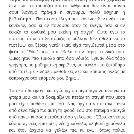
δεν είναι επιτραπέζιο και οι άνθρωποι δεν είναι πιόνια
σου! Άσχημο πράγμα η σιγουριά, πολύ άσχημη η
βεβαιότητα… Πάντα σου έλεγα πως κανένας δεν ανήκει σε
κανέναν, όσο κι αν πονούσα όταν το έλεγα, όσο κι αν
έσκιζα τα σωθικά μου εκείνη τη στιγμή. Ούτε εγώ το
πίστευα όταν το ξεστόμιζα, η μάλλον δεν ήθελα να το
πιστέψω και ξέρεις γιατί? Γιατί είχα παγιδευτεί μέσα στο
ψεύτικο ”Εγώ” σου, και έβαλα στην άκρη το δικό μου.
Όμως ήταν πιο εύκολο από όσο νόμιζα. Έγιναν όλα τόσο
γρήγορα, με μαθηματική ακρίβεια, με μυαλό πιο ξεκάθαρο
από ποτέ, με κινήσεις μεθοδικές λες και κάποιος άλλος με
έσπρωχνε στο επόμενο μου βήμα…
Το σκοτάδι έφυγε και εγώ άρχισα σιγά σιγά να ανοίγω τα
φτερά μου και να δοκιμάζω να πετάω τη στιγμή που μέσα
μου είχες πεθάνει πια εσύ. Ναι, άρχισα να πετάω πάνω
από σένα τώρα πια αυτή τη φορά. Εσύ στο πάτωμα και εγώ
από πάνω, κι όσο πετούσα τόσο γελούσα… Έβρισκα νέους
κόσμους, νέες εμπειρίες, νέα χαμόγελα, αληθινά χαμόγελα
και έτσι άρχισα να γελάω πια κι εγώ, όπως παλιά.