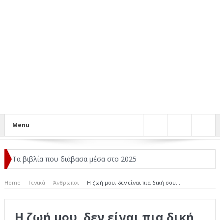
Menu
Τα βιβλία που διάβασα μέσα στο 2025
Κριτικές ταινιών: Ο Ντι Κάπριο και ο Λάνθιμος
Home
Γενικά
Άνθρωποι
Η ζωή μου, δεν είναι πια δική σου…
Σχεδιασμός που «Μιλάει» Χωρίς Λέξεις
Η ζωή μου, δεν είναι πια δική
Σπιρτόκουτο: η απόλυτη αντισυμβατική καλοκαιρινή ταινία