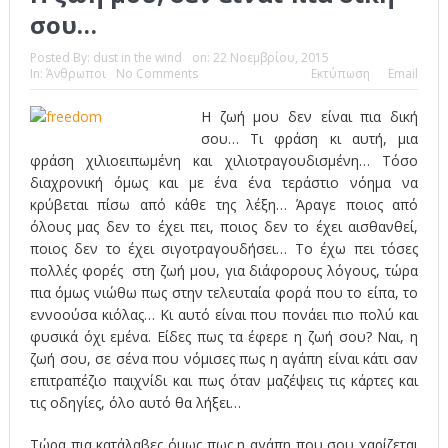
σου…
Το Top 5 της εβδομάδας #517
Posted By:
dust in the wind
on:
22 Νοεμβρίου, 2015
Το νουάρ στον ελληνικό κινηματογράφο
In:
Άνθρωποι
No Comments
Εκτύπωση
Email
Η Φροντίδα Έχει Πολλές Μορφές: Κι Όλες Σε Αφορούν
Η ζωή μου δεν είναι πια δική
σου… Τι φράση κι αυτή, μια
Τρία Βήματα Μπροστά για Σένα και την Επιχείρησή σου
φράση χιλιοειπωμένη και χιλιοτραγουδισμένη… Τόσο
Όψεις και Απόψεις
Αξίζει άραγε?
διαχρονική όμως και με ένα ένα τεράστιο νόημα να
κρύβεται πίσω από κάθε της λέξη… Άραγε ποιος από
όλους μας δεν το έχει πει, ποιος δεν το έχει αισθανθεί,
ποιος δεν το έχει σιγοτραγουδήσει… Το έχω πει τόσες
πολλές φορές στη ζωή μου, για διάφορους λόγους, τώρα
πια όμως νιώθω πως στην τελευταία φορά που το είπα, το
εννοούσα κιόλας… Κι αυτό είναι που πονάει πιο πολύ και
φυσικά όχι εμένα. Είδες πως τα έφερε η ζωή σου? Ναι, η
ζωή σου, σε σένα που νόμισες πως η αγάπη είναι κάτι σαν
επιτραπέζιο παιχνίδι και πως όταν μαζέψεις τις κάρτες και
τις οδηγίες, όλο αυτό θα λήξει…
Τώρα πια κατάλαβες όμως πως η αγάπη που σου χαρίζεται