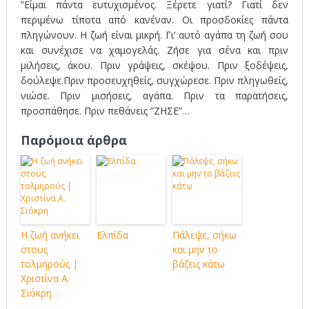
”Είμαι πάντα ευτυχισμένος. Ξέρετε γιατί? Γιατί δεν
περιμένω τίποτα από κανέναν. Οι προσδοκίες πάντα
πληγώνουν. Η ζωή είναι μικρή. Γι’ αυτό αγάπα τη ζωή σου
και συνέχισε να χαμογελάς. Ζήσε για σένα και πριν
μιλήσεις, άκου. Πριν γράψεις, σκέψου. Πριν ξοδέψεις,
δούλεψε.Πριν προσευχηθείς, συγχώρεσε. Πριν πληγωθείς,
νιώσε. Πριν μισήσεις, αγάπα. Πριν τα παρατήσεις,
προσπάθησε. Πριν πεθάνεις ”ΖΗΣΕ”…
Παρόμοια άρθρα
Η ζωή ανήκει
Ελπίδα
Πάλεψε, σήκω
στους
και μην το
τολμηρούς |
βάζεις κάτω
Χριστίνα Α.
Σιόκρη