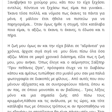
Ξαναβρήκα το χιούμορ μου, κάτι που το είχα ξεχάσει
εντελώς. Κόντευα να ξεχάσω πως είμαι πια γυναίκα…
Έκανα τόσα πολλά, και νόμισα πως έκανες τα πάντα για
μένα, ή μάλλον έτσι ήθελα να πιστεύω για να
παρηγοριέμαι… Όταν όμως ήρθε η στιγμή, τότε κατάλαβα
ποια είμαι, τι αξίζω, τι έκανα, τι έκανες, τι έδωσα και τι
πήρα.
Η ζωή μου όμως αν και την είχα βάλει σε ”αδράνεια” για
χρόνια, άρχισε σιγά σιγά να μου δίνει πίσω όλα όσα
αξίζω. Μέσα σε μικρό χρονικό διάστημα, είδα πως η ζωή
μου, μου ανήκει. Όπως έλεγε και ο αείμνηστος Σαίξπηρ
“Πριν πεθάνεις ζήσε”, πρόσφατα έτυχε να το διαβάσω
κάπου και αμέσως τυπώθηκε στο μυαλό μου σαν μια παλιά
φωτογραφία σε διακοπές με φίλους… Από αυτές που σου
μένουν αξέχαστες και σε συντροφεύουν πάντα, όπου κι
αν πας, σε όποιο μονοπάτι κι αν βαδίσεις… Τρεις λέξεις
μόνο και μια σημασία ζωής από πίσω τους
κρυμμένη.Κάθισα και τις ανάλυσα, με τις ώρες, και τότε
κατάλαβα πως με όποιους τρόπους κι αν προσπαθήσω να
τις εξηγήσω το αποτέλεσμα θα είναι πάντα υπέρ μου. Έτσι