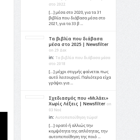
στο 2022
[…] μέσα στο 2020, για τα 31
βιβλία που διάβασα μέσα στο
2021, για τα 33 β ...
Τα βιβλία που διάβασα
μέσα στο 2025 | Newsfilter
on 29 Δεκ
in:
Τα βιβλία που διάβασα μέσα
στο 2018
[…] μέχρι στιγμής φαίνεται πως
αυτό λειτουργεί. Παλιότερα είχα
γράψει για ...
Σχεδιασμός που «Μιλάει»
Χωρίς Λέξεις | Newsfilter
on
03 Νοέ
in:
Αυτοπεποίθηση τώρα!
[…] ορατό ή αλλιώς την
κομψότητα της απλότητας, την
αυτοπεποίθηση της ποιό ...