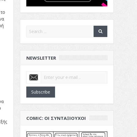
 το
να
κή
NEWSLETTER
Subscribe
να
υ
COMIC: ΟΙ ΣΥΝΤΑΞΙΟΎΧΟΙ
εξής