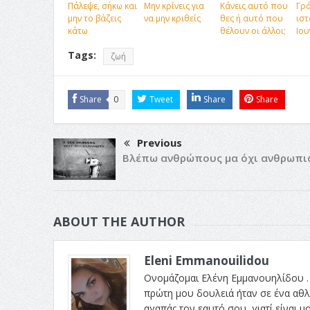
Πάλεψε, σήκω και
Μην κρίνεις για
Κάνεις αυτό που
Γρ
μην το βάζεις
να μην κριθείς
θες ή αυτό που
ιστ
κάτω
θέλουν οι άλλοι;
Ιου
Tags:
ζωή
Share
0
Tweet
Share
Share
Previous
Βλέπω ανθρώπους μα όχι ανθρωπι
ABOUT THE AUTHOR
Eleni Emmanouilidou
Ονομάζομαι Ελένη Εμμανουηλίδου . 
πρώτη μου δουλειά ήταν σε ένα αθλη
αγαπάς τον εαυτό σου ,γιατί είναι μο