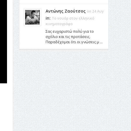
Αντώνης Ζαούτσος
on 24 Αυγ
in:
Το νουάρ στον ελληνικό
κινηματογράφο
Σας ευχαριστώ πολύ για το
σχόλιο και τις προτάσεις.
Παραδέχομαι ότι οι γνώσεις μ ...