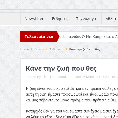
Newsfilter
Ειδήσεις
Τεχνολογία
Αθλητι
μέσα στο 2025
Τελευταία νέα
Κριτικές ταινιών: Ο Ντι Κάπριο και ο Λάνθιμος
Home
Γενικά
Άνθρωποι
Κάνε την ζωή που θες
Κάνε την ζωή που θες
Posted By:
Eleni Emmanouilidou
on:
06 Μαρτίου, 2023
In:
Ά
Η ζωή είναι ένα μικρό ταξίδι και δεν πρέπει να λες σ
αυτή τη ζωή είμαστε προσωρινοί και είναι ωραίο πο
και μας σέβονται το μόνο πράγμα που πρέπει να θυμό
Καταρχάς δεν γίνεται ναι είμαστε συνέχεια μα συνέχε
να λέμε το εξής :”δεν είμαι άξια να το κάνω”,” γιατ