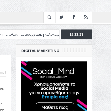
αντισυμβατική καλοκαιρινή ταινία
Το Top 5 της εβδομάδας #51
15:33:29
DIGITAL MARKETING
mail
ε
άνε
δή
μας