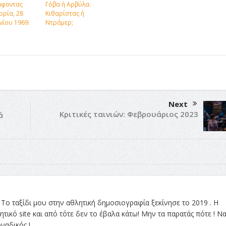
άφοντας
Γόβα ή Αρβύλα:
ορία, 28
Κιθαρίστας ή
νίου 1969.
Ντράμερ;
Next
Κριτικές ταινιών: Φεβρουάριος 2023
ά
Το ταξίδι μου στην αθλητική δημοσιογραφία ξεκίνησε το 2019 . Η
τικό site και από τότε δεν το έβαλα κάτω! Μην τα παρατάς πότε ! Ν
ναδικός !