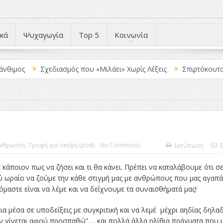
κά
Ψυχαγωγία
Top 5
Κοινωνία
Σχεδιασμός που «Μιλάει» Χωρίς Λέξεις
Σπιρτόκουτο: η απόλυτη 
νθρωποι
,
Τροφή για σκέψη (pod)
No Comments
Εκτύπωση
E
ε κάποιον πως να ζήσει και τι θα κάνει. Πρέπει να καταλάβουμε ότι σ
λύ ωραίο να ζούμε την κάθε στιγμή μας με ανθρώπους που μας αγαπ
μαστε είναι να λέμε και να δείχνουμε τα συναισθήματά μας!
ια μέσα σε υποδείξεις με συγκριτική και να λεμέ μέχρι αηδίας δηλα
ί δεν γίνεται αφού προσπαθώ”…. και πολλά άλλα ηλίθια πράγματα που 