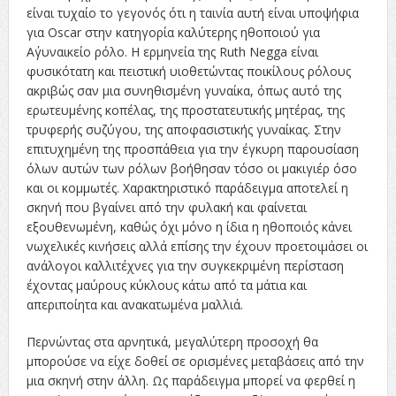
είναι τυχαίο το γεγονός ότι η ταινία αυτή είναι υποψήφια
για Oscar στην κατηγορία καλύτερης ηθοποιού για
Α΄γυναικείο ρόλο. Η ερμηνεία της Ruth Negga είναι
φυσικότατη και πειστική υιοθετώντας ποικίλους ρόλους
ακριβώς σαν μια συνηθισμένη γυναίκα, όπως αυτό της
ερωτευμένης κοπέλας, της προστατευτικής μητέρας, της
τρυφερής συζύγου, της αποφασιστικής γυναίκας. Στην
επιτυχημένη της προσπάθεια για την έγκυρη παρουσίαση
όλων αυτών των ρόλων βοήθησαν τόσο οι μακιγιέρ όσο
και οι κομμωτές. Χαρακτηριστικό παράδειγμα αποτελεί η
σκηνή που βγαίνει από την φυλακή και φαίνεται
εξουθενωμένη, καθώς όχι μόνο η ίδια η ηθοποιός κάνει
νωχελικές κινήσεις αλλά επίσης την έχουν προετοιμάσει οι
ανάλογοι καλλιτέχνες για την συγκεκριμένη περίσταση
έχοντας μαύρους κύκλους κάτω από τα μάτια και
απεριποίητα και ανακατωμένα μαλλιά.
Περνώντας στα αρνητικά, μεγαλύτερη προσοχή θα
μπορούσε να είχε δοθεί σε ορισμένες μεταβάσεις από την
μια σκηνή στην άλλη. Ως παράδειγμα μπορεί να φερθεί η