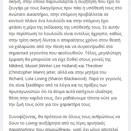
σκηνή, στην οποία παρουσιάζεται η συζήτηση που έχει το
ζευγάρι με τους δικηγόρους πριν πάει η υπόθεσή τους στο
Ανώτατο Δικαστήριο, στην επόμενη προβάλλεται σε
κοντινό πλάνο ένα λουλούδι και στην επόμενη έχει
φτάσει η μέρα της εκδίκασης της υπόθεσής τους. Σε αυτήν
την περίπτωση το λουλούδι είναι εντελώς άχρηστο, καθώς
στην τρίτη σκηνή δίνεται ο απαραίτητος χρόνο στον θεατή
να χαλαρώσει από την πίεση και να συγκεντρωθεί στα
σημαντικά γεγονότα που ακολουθούν. Τέλος, μεγαλύτερη
έμφαση θα μπορούσε να είχε δοθεί στους γονείς της
Mildred, Musiel (Winter-Lee Holland) και Theoliver
(Christopher Mann) Jeter, αλλά και στην μητέρα του
Richard, Lola Loving (Sharon Blackwood). Παρά το γεγονός
ότι είναι ξεκάθαρο από τα λόγια και τις πράξεις των
πρωταγωνιστών ότι τα άτομα αυτά κατέχουν ιδιαίτερη
θέση στην καρδιά τους, δεν μαθαίνουμε τίποτα ούτε για
την ζωή τους ούτε για τον χαρακτήρα τους.
Συνοψίζοντας, θα πρότεινα σε όλους τους ανθρώπους να
δουν το
Loving
ανεξάρτητα από τις λίγες αρνητικές
παρατηρήσεις που σημειώθηκαν, γιατί όχι μόνο αποτελεί