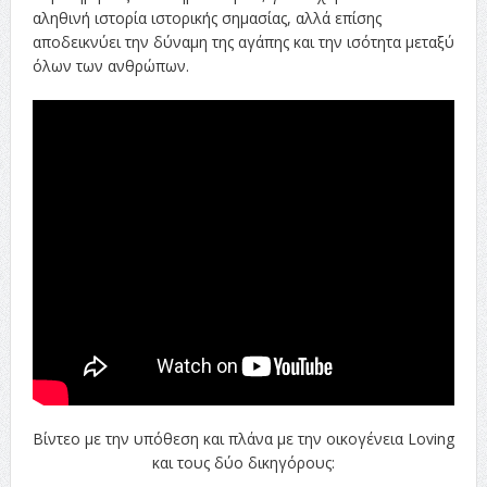
αληθινή ιστορία ιστορικής σημασίας, αλλά επίσης
αποδεικνύει την δύναμη της αγάπης και την ισότητα μεταξύ
όλων των ανθρώπων.
Βίντεο με την υπόθεση και πλάνα με την οικογένεια Loving
και τους δύο δικηγόρους: