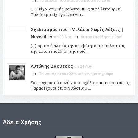
Τα βιβλία που διάβασα μέσα στο 2018
[…] μέχρι στιγμής φαίνεται πως αυτό λειτουργεί.
Παλιότερα είχα γράψει για ...
Σχεδιασμός που «Μιλάει» Χωρίς Λέξεις |
Newsfilter
in:
on 03 Νοέ
Αυτοπεποίθηση τώρα!
[…] ορατό ή αλλιώς την κομψότητα της απλότητας,
την αυτοπεποίθηση της ποιό ...
Αντώνης Ζαούτσος
on 24 Αυγ
in:
Το νουάρ στον ελληνικό κινηματογράφο
Σας ευχαριστώ πολύ για το σχόλιο και τις προτάσεις.
Παραδέχομαι ότι οι γνώσεις μ ...
Άδεια Χρήσης