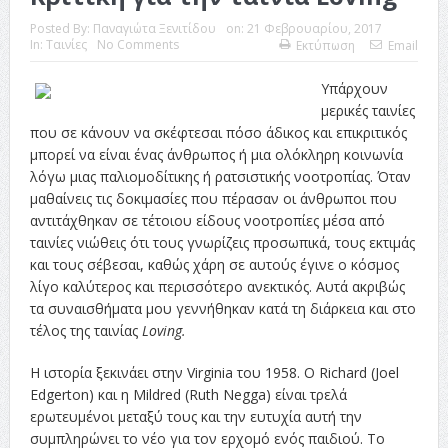
Posted By:
Παναγιώτα Ξενιτίδου
on:
21 Φεβρουαρίου, 2017
In:
Ταινίες
No Comments
Εκτύπωση
Email
Υπάρχουν
μερικές ταινίες
που σε κάνουν να σκέφτεσαι πόσο άδικος και επικριτικός
μπορεί να είναι ένας άνθρωπος ή μια ολόκληρη κοινωνία
λόγω μιας παλιομοδίτικης ή ρατσιστικής νοοτροπίας. Όταν
μαθαίνεις τις δοκιμασίες που πέρασαν οι άνθρωποι που
αντιτάχθηκαν σε τέτοιου είδους νοοτροπίες μέσα από
ταινίες νιώθεις ότι τους γνωρίζεις προσωπικά, τους εκτιμάς
και τους σέβεσαι, καθώς χάρη σε αυτούς έγινε ο κόσμος
λίγο καλύτερος και περισσότερο ανεκτικός. Αυτά ακριβώς
τα συναισθήματα μου γεννήθηκαν κατά τη διάρκεια και στο
τέλος της ταινίας
Loving.
Η ιστορία ξεκινάει στην Virginia του 1958. Ο Richard (Joel
Edgerton) και η Mildred (Ruth Negga) είναι τρελά
ερωτευμένοι μεταξύ τους και την ευτυχία αυτή την
συμπληρώνει το νέο για τον ερχομό ενός παιδιού. Το