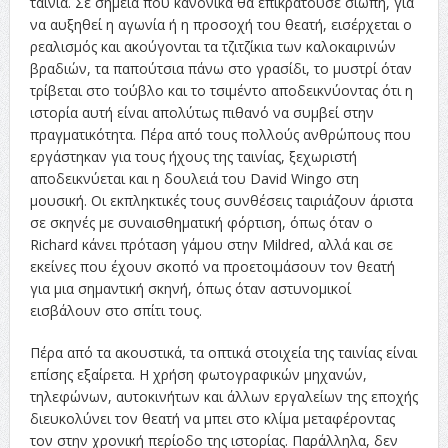
ταινία. Σε σημεία που κανονικά θα επικρατούσε σιωπή, για
να αυξηθεί η αγωνία ή η προσοχή του θεατή, εισέρχεται ο
ρεαλισμός και ακούγονται τα τζιτζίκια των καλοκαιρινών
βραδιών, τα παπούτσια πάνω στο γρασίδι, το μυστρί όταν
τρίβεται στο τούβλο και το τσιμέντο αποδεικνύοντας ότι η
ιστορία αυτή είναι απολύτως πιθανό να συμβεί στην
πραγματικότητα. Πέρα από τους πολλούς ανθρώπους που
εργάστηκαν για τους ήχους της ταινίας, ξεχωριστή
αποδεικνύεται και η δουλειά του David Wingo στη
μουσική. Οι εκπληκτικές τους συνθέσεις ταιριάζουν άριστα
σε σκηνές με συναισθηματική φόρτιση, όπως όταν ο
Richard κάνει πρόταση γάμου στην Mildred, αλλά και σε
εκείνες που έχουν σκοπό να προετοιμάσουν τον θεατή
για μια σημαντική σκηνή, όπως όταν αστυνομικοί
εισβάλουν στο σπίτι τους.
Πέρα από τα ακουστικά, τα οπτικά στοιχεία της ταινίας είναι
επίσης εξαίρετα. Η χρήση φωτογραφικών μηχανών,
τηλεφώνων, αυτοκινήτων και άλλων εργαλείων της εποχής
διευκολύνει τον θεατή να μπει στο κλίμα μεταφέροντας
τον στην χρονική περίοδο της ιστορίας. Παράλληλα, δεν