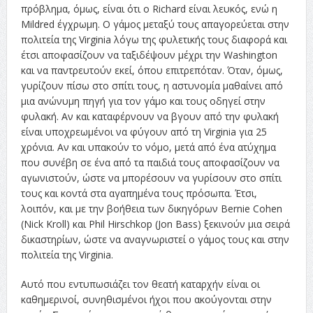
πρόβλημα, όμως, είναι ότι ο Richard είναι λευκός, ενώ η
Mildred έγχρωμη. Ο γάμος μεταξύ τους απαγορεύεται στην
πολιτεία της Virginia λόγω της φυλετικής τους διαφορά και
έτσι αποφασίζουν να ταξιδέψουν μέχρι την Washington
και να παντρευτούν εκεί, όπου επιτρεπόταν. Όταν, όμως,
γυρίζουν πίσω στο σπίτι τους, η αστυνομία μαθαίνει από
μια ανώνυμη πηγή για τον γάμο και τους οδηγεί στην
φυλακή. Αν και καταφέρνουν να βγουν από την φυλακή
είναι υποχρεωμένοι να φύγουν από τη Virginia για 25
χρόνια. Αν και υπακούν το νόμο, μετά από ένα ατύχημα
που συνέβη σε ένα από τα παιδιά τους αποφασίζουν να
αγωνιστούν, ώστε να μπορέσουν να γυρίσουν στο σπίτι
τους και κοντά στα αγαπημένα τους πρόσωπα. Έτσι,
λοιπόν, και με την βοήθεια των δικηγόρων Bernie Cohen
(Nick Kroll) και Phil Hirschkop (Jon Bass) ξεκινούν μια σειρά
δικαστηρίων, ώστε να αναγνωριστεί ο γάμος τους και στην
πολιτεία της Virginia.
Αυτό που εντυπωσιάζει τον θεατή καταρχήν είναι οι
καθημερινοί, συνηθισμένοι ήχοι που ακούγονται στην