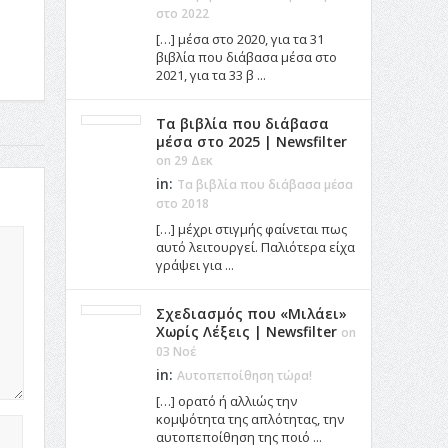
στο 2022
[…] μέσα στο 2020, για τα 31
βιβλία που διάβασα μέσα στο
2021, για τα 33 β ...
Τα βιβλία που διάβασα
μέσα στο 2025 | Newsfilter
on 29 Δεκ
in:
Τα βιβλία που διάβασα μέσα
στο 2018
[…] μέχρι στιγμής φαίνεται πως
αυτό λειτουργεί. Παλιότερα είχα
γράψει για ...
Σχεδιασμός που «Μιλάει»
Χωρίς Λέξεις | Newsfilter
on
03 Νοέ
in:
Αυτοπεποίθηση τώρα!
[…] ορατό ή αλλιώς την
κομψότητα της απλότητας, την
αυτοπεποίθηση της ποιό ...