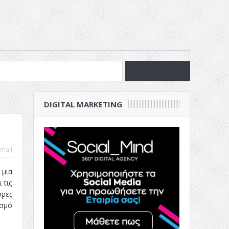
νία
DIGITAL MARKETING
ν Επιχείρησή σου
mail
 μια
 τις
ορες
ασμό