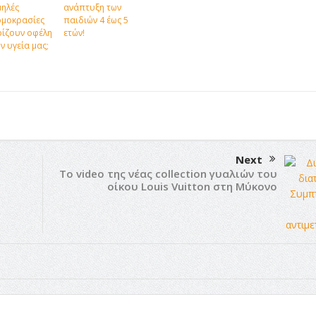
ηλές
ανάπτυξη των
ρμοκρασίες
παιδιών 4 έως 5
ίζουν οφέλη
ετών!
ν υγεία μας;
Next
Το video της νέας collection γυαλιών του
οίκου Louis Vuitton στη Μύκονο