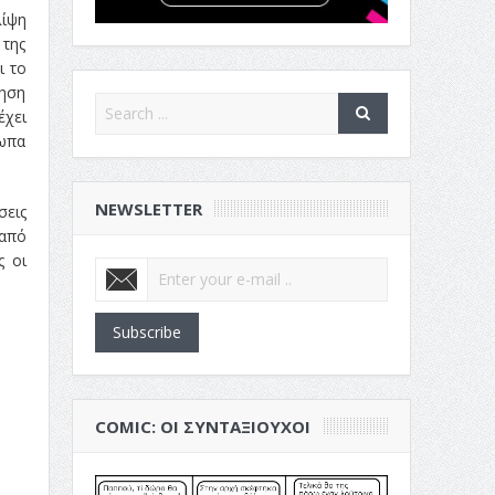
λίψη
 της
ι το
γηση
έχει
σωπα
NEWSLETTER
σεις
 από
ς οι
Subscribe
COMIC: ΟΙ ΣΥΝΤΑΞΙΟΎΧΟΙ