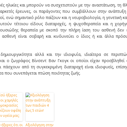
ς ηλικίες και μπορούν να συσχετιστούν με την αναστάτωση, τη θ
 αρκετές έρευνες, οι παράγοντες που συμβάλλουν στην ανάπτυξη
οί, ενώ σημαντικό ρόλο παίζουν και η νευροβιολογία, η γενετική κα
υτούν τέτοιου είδους διαταραχές, η ψυχοθεραπεία και η χορή
 ουσιώδης θεραπεία με σκοπό την πλήρη ίαση του ασθενή δεν 
 ασθενή είναι σοβαρή και κινδυνεύει ο ίδιος ή και άλλα πρό
ημιουργικότητα αλλά και την ιδιοφυΐα, ιδιαίτερα σε περιπτώ
και ο ζωγράφος Βίνσεντ Βαν Γκογκ οι οποίοι είχαν προσβληθεί
 πάσχουν από τη συγκεκριμένη διαταραχή είναι ιδιοφυείς, επίση
α που συνεπάγεται πτώση ποιότητας ζωής.
 ήξερες ότι οι
Αξιολόγηση στην