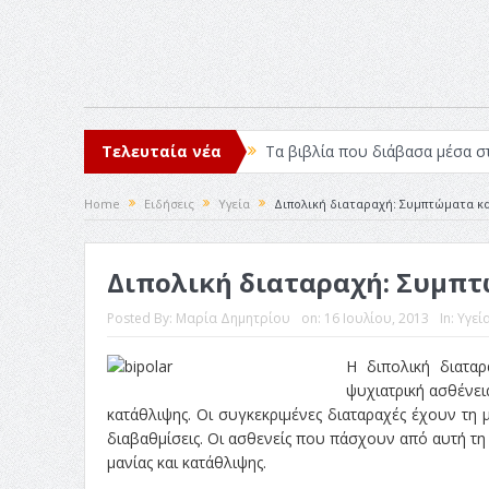
Τελευταία νέα
Τα βιβλία που διάβασα μέσα σ
Σχεδιασμός που «Μιλάει» Χωρίς
Home
Ειδήσεις
Υγεία
Διπολική διαταραχή: Συμπτώματα κα
Το Top 5 της εβδομάδας #517
Διπολική διαταραχή: Συμπ
Η Φροντίδα Έχει Πολλές Μορφ
Όψεις και Απόψεις
Αξίζει 
Posted By:
Μαρία Δημητρίου
on:
16 Ιουλίου, 2013
In:
Υγεί
Η διπολική διαταρ
ψυχιατρική ασθένεια
κατάθλιψης. Οι συγκεκριμένες διαταραχές έχουν τη 
διαβαθμίσεις. Οι ασθενείς που πάσχουν από αυτή τη
μανίας και κατάθλιψης.