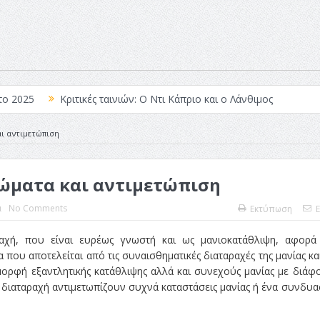
το 2025
Κριτικές ταινιών: Ο Ντι Κάπριο και ο Λάνθιμος
 Λέξεις
Σπιρτόκουτο: η απόλυτη αντισυμβατική καλοκαιρινή ται
ι αντιμετώπιση
Το νουάρ στον ελληνικό κινηματογράφο
τώματα και αντιμετώπιση
ές: Κι Όλες Σε Αφορούν
Τρία Βήματα Μπροστά για Σένα και τη
άραγε?
α
No Comments
Εκτύπωση
E
αχή, που είναι ευρέως γνωστή και ως μανιοκατάθλιψη, αφορά
 που αποτελείται από τις συναισθηματικές διαταραχές της μανίας και
μορφή εξαντλητικής κατάθλιψης αλλά και συνεχούς μανίας με διάφ
 διαταραχή αντιμετωπίζουν συχνά καταστάσεις μανίας ή ένα συνδυ