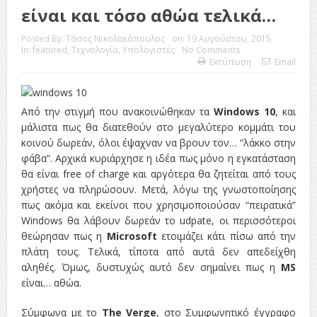
είναι και τόσο αθώα τελικά…
Posted By:
Τάσος Νικολακόπουλος
on:
19 Αυγούστου, 2015
In:
featured
,
Τεχνολογία
,
Υπολογιστές
No Comments
Εκτύπωση
Email
Από την στιγμή που ανακοινώθηκαν τα
Windows 10
, και
μάλιστα πως θα διατεθούν στο μεγαλύτερο κομμάτι του
κοινού δωρεάν, όλοι έψαχναν να βρουν τον… “λάκκο στην
φάβα”. Αρχικά κυριάρχησε η ιδέα πως μόνο η εγκατάσταση
θα είναι free of charge και αργότερα θα ζητείται από τους
χρήστες να πληρώσουν. Μετά, λόγω της γνωστοποίησης
πως ακόμα και εκείνοι που χρησιμοποιούσαν “πειρατικά”
Windows θα λάβουν δωρεάν το udpate, οι περισσότεροι
θεώρησαν πως η
Microsoft
ετοιμάζει κάτι πίσω από την
πλάτη τους. Τελικά, τίποτα από αυτά δεν απεδείχθη
αληθές. Όμως, δυστυχώς αυτό δεν σημαίνει πως η
MS
είναι… αθώα.
Σύμφωνα με το
The Verge
, στο Συμφωνητικό έγγραφο