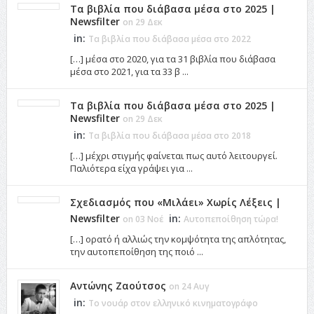
Τα βιβλία που διάβασα μέσα στο 2025 |
Newsfilter
on 29 Δεκ
in:
Τα βιβλία που διάβασα μέσα στο 2022
[…] μέσα στο 2020, για τα 31 βιβλία που διάβασα
μέσα στο 2021, για τα 33 β ...
Τα βιβλία που διάβασα μέσα στο 2025 |
Newsfilter
on 29 Δεκ
in:
Τα βιβλία που διάβασα μέσα στο 2018
[…] μέχρι στιγμής φαίνεται πως αυτό λειτουργεί.
Παλιότερα είχα γράψει για ...
Σχεδιασμός που «Μιλάει» Χωρίς Λέξεις |
Newsfilter
in:
on 03 Νοέ
Αυτοπεποίθηση τώρα!
[…] ορατό ή αλλιώς την κομψότητα της απλότητας,
την αυτοπεποίθηση της ποιό ...
Αντώνης Ζαούτσος
on 24 Αυγ
in:
Το νουάρ στον ελληνικό κινηματογράφο