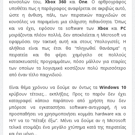
κονσολών του,
Xbox 360
και
One
. Ο αρθρογράφος
υποθέτει πως η παράγραφος αναφέρεται σε ακριβώς αυτό,
ώστε η άνθιση, πάλι, των πειρατικών παιχνιδιών σε
κονσόλες να παραμείνει μια ελάχιστη πιθανότητα. Όπως
και να έχει, εφόσον τα software των
Xbox
και
PC
μοιράζονται πλέον πολλά, δεν αποκλείεται η Microsoft να
εφαρμόσει την τακτική αυτή και στους Υπολογιστές. Η
αλήθεια είναι πως έτσι θα “πληγωθεί θανάσιμα” η
πειρατεία και θα φέρει χαμόγελο σε πολλούς
κατασκευαστές προγραμμάτων, πόσο μάλλον για εταιρίες
των οποίων τα λογισμικά κοστίζουν πολύ περισσότερο
από έναν τίτλο παιχνιδιού.
Είναι θέμα χρόνου να δούμε αν όντως τα
Windows 10
κρύβουν τέτοιες… εκπλήξεις. Προς το παρόν δεν έχει
καταγραφεί κάποιο παράπονο από χρήστη που δεν
μπόρεσε να εγκαταστήσει software-αντιγραφή, ή να
προσπαθήσει να χρησιμοποιήσει κομμάτι hardware και ο
Η/Υ να το “πέταξε έξω”. Μένει να δούμε αν η Microsoft
τελικά ετοιμάζει ένα μεγάλο χτύπημα κατά της πειρατείας
και όχι μόνο…