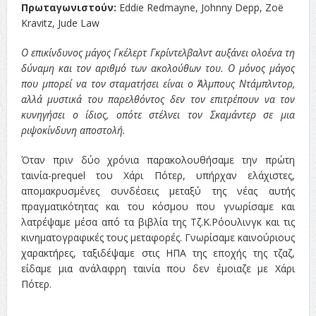
Πρωταγωνιστούν:
Eddie Redmayne, Johnny Depp, Zoë
Kravitz, Jude Law
Ο επικίνδυνος μάγος Γκέλερτ Γκρίντελβαλντ αυξάνει ολοένα τη
δύναμη και τον αριθμό των ακολούθων του. Ο μόνος μάγος
που μπορεί να τον σταματήσει είναι ο Άλμπους Ντάμπλντορ,
αλλά μυστικά του παρελθόντος δεν τον επιτρέπουν να τον
κυνηγήσει ο ίδιος, οπότε στέλνει τον Σκαμάντερ σε μια
ριψοκίνδυνη αποστολή.
Όταν πριν δύο χρόνια παρακολουθήσαμε την πρώτη
ταινία-prequel του Χάρι Πότερ, υπήρχαν ελάχιστες,
απομακρυσμένες συνδέσεις μεταξύ της νέας αυτής
πραγματικότητας και του κόσμου που γνωρίσαμε και
λατρέψαμε μέσα από τα βιβλία της Τζ.Κ.Ρόουλινγκ και τις
κινηματογραφικές τους μεταφορές. Γνωρίσαμε καινούριους
χαρακτήρες, ταξιδέψαμε στις ΗΠΑ της εποχής της τζαζ,
είδαμε μια ανάλαφρη ταινία που δεν έμοιαζε με Χάρι
Πότερ.