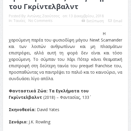
του Γκρίντελβαλντ
Posted By:
Αντώνης Ζαούτσος
on:
13 Δεκεμβρίου, 2018
In:
Ταινίες
No Comments
Εκτύπωση
Email
Η
χαρούμενη παρέα του φυσιοδίφη μάγου Newt Scamander
και των λοιπών ανθρωπίνων και μη πλασμάτων
επιστρέφει, αλλά αυτή τη φορά δεν είναι και τόσο
χαρούμενη. Το σύμπαν του Χάρι Πότερ κάνει θεαματική
επιστροφή στη δεύτερη ταινία του prequel franchise του,
προσπαθώντας να παντρέψει το παλιό και το καινούριο, να
συνδυάσει λίγο απ΄όλα.
Φανταστικά Ζώα: Τα Εγκλήματα του
Γκρίντελβαλντ
(2018) – Φαντασίας, 133΄
Σκηνοθεσία:
David Yates
Σενάριο:
J.K. Rowling