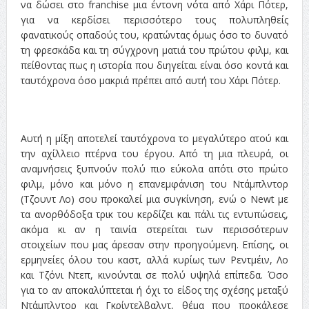
να δώσει στο franchise μια έντονη νότα από Χάρι Πότερ,
για να κερδίσει περισσότερο τους πολυπληθείς
φανατικούς οπαδούς του, κρατώντας όμως όσο το δυνατό
τη φρεσκάδα και τη σύγχρονη ματιά του πρώτου φιλμ, και
πείθοντας πως η ιστορία που διηγείται είναι όσο κοντά και
ταυτόχρονα όσο μακριά πρέπει από αυτή του Χάρι Πότερ.
Αυτή η μίξη αποτελεί ταυτόχρονα το μεγαλύτερο ατού και
την αχίλλειο πτέρνα του έργου. Από τη μια πλευρά, οι
αναμνήσεις ξυπνούν πολύ πιο εύκολα απ΄ότι στο πρώτο
φιλμ, μόνο και μόνο η επανεμφάνιση του Ντάμπλντορ
(Τζουντ Λο) σου προκαλεί μια συγκίνηση, ενώ ο Newt με
τα ανορθόδοξα τρικ του κερδίζει και πάλι τις εντυπώσεις,
ακόμα κι αν η ταινία στερείται των περισσότερων
στοιχείων που μας άρεσαν στην προηγούμενη. Επίσης, οι
ερμηνείες όλου του καστ, αλλά κυρίως των Ρεντμέιν, Λο
και Τζόνι Ντεπ, κινούνται σε πολύ υψηλά επίπεδα. Όσο
για το αν αποκαλύπτεται ή όχι το είδος της σχέσης μεταξύ
Ντάμπλντορ και Γκρίντελβαλντ, θέμα που προκάλεσε