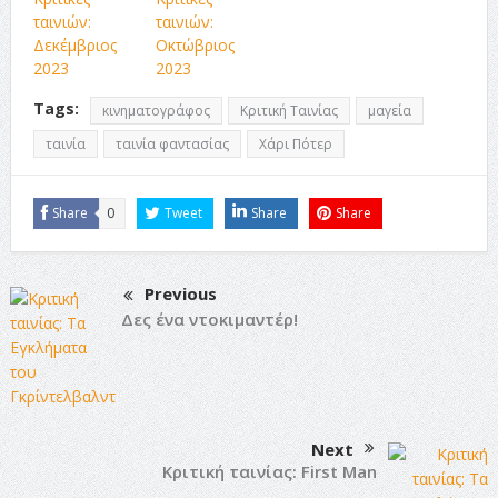
ταινιών:
ταινιών:
Δεκέμβριος
Οκτώβριος
2023
2023
Tags:
κινηματογράφος
Κριτική Ταινίας
μαγεία
ταινία
ταινία φαντασίας
Χάρι Πότερ
Share
0
Tweet
Share
Share
Previous
Δες ένα ντοκιμαντέρ!
Next
Κριτική ταινίας: First Man