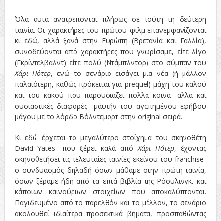
Όλα αυτά ανατρέπονται πλήρως σε τούτη τη δεύτερη
ταινία. Οι χαρακτήρες του πρώτου φιλμ επανεμφανίζονται
κι εδώ, αλλά ξανά στην Ευρώπη (Βρετανία και Γαλλία),
συνοδεύονται από χαρακτήρες που γνωρίσαμε, είτε λίγο
(Γκρίντελβαλντ) είτε πολύ (Ντάμπλντορ) στο σύμπαν του
Χάρι Πότερ
, ενώ το σενάριο εισάγει μια νέα (ή μάλλον
παλαιότερη, καθώς πρόκειται για prequel) μάχη του καλού
και του κακού που παρουσιάζει πολλά κοινά -αλλά και
ουσιαστικές διαφορές- μ΄αυτήν του αγαπημένου εφήβου
μάγου με το λόρδο Βόλντεμορτ στην original σειρά.
Κι εδώ έρχεται το μεγαλύτερο στοίχημα του σκηνοθέτη
David Yates -που ξέρει καλά από
Χάρι Πότερ
, έχοντας
σκηνοθετήσει τις τελευταίες ταινίες εκείνου του franchise-
ο συνδυασμός δηλαδή όσων μάθαμε στην πρώτη ταινία,
όσων ξέραμε ήδη από τα επτά βιβλία της Ρόουλινγκ, και
κάποιων καινούριων στοιχείων που αποκαλύπτονται.
Παγιδευμένο από το παρελθόν και το μέλλον, το σενάριο
ακολουθεί ιδιαίτερα προσεκτικά βήματα, προσπαθώντας