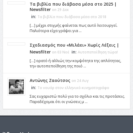
Τα βιβλία που διάβασα μέσα στο 2025 |
Newsfilter
on 29 Δεκ
in:
Τα βιβλία που διάβασα μέσα στο 2018
[…] μέχρι στιγμής φαίνεται πως αυτό λειτουργεί.
Παλιότερα είχα γράψει για ...
Σχεδιασμός που «Μιλάει» Χωρίς Λέξεις |
Newsfilter
in:
on 03 Νοέ
Αυτοπεποίθηση τώρα!
[…] ορατό ή αλλιώς την κομψότητα της απλότητας,
την αυτοπεποίθηση της ποιό ...
Αντώνης Ζαούτσος
on 24 Αυγ
in:
Το νουάρ στον ελληνικό κινηματογράφο
Σας ευχαριστώ πολύ για το σχόλιο και τις προτάσεις.
Παραδέχομαι ότι οι γνώσεις μ ...