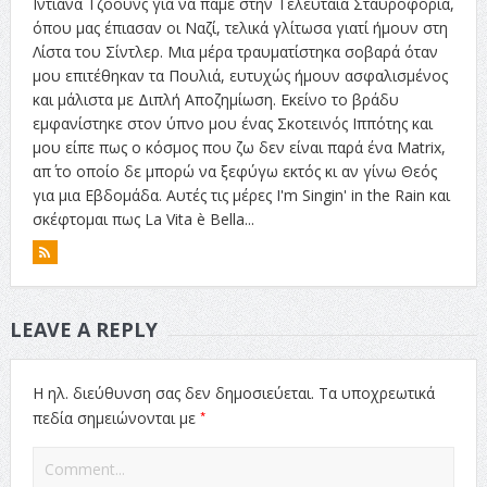
Ιντιάνα Τζόουνς για να πάμε στην Τελευταία Σταυροφορία,
όπου μας έπιασαν οι Ναζί, τελικά γλίτωσα γιατί ήμουν στη
Λίστα του Σίντλερ. Μια μέρα τραυματίστηκα σοβαρά όταν
μου επιτέθηκαν τα Πουλιά, ευτυχώς ήμουν ασφαλισμένος
και μάλιστα με Διπλή Αποζημίωση. Εκείνο το βράδυ
εμφανίστηκε στον ύπνο μου ένας Σκοτεινός Ιππότης και
μου είπε πως ο κόσμος που ζω δεν είναι παρά ένα Matrix,
απ΄ το οποίο δε μπορώ να ξεφύγω εκτός κι αν γίνω Θεός
για μια Εβδομάδα. Αυτές τις μέρες I'm Singin' in the Rain και
σκέφτομαι πως La Vita è Bella...
LEAVE A REPLY
Η ηλ. διεύθυνση σας δεν δημοσιεύεται.
Τα υποχρεωτικά
*
πεδία σημειώνονται με