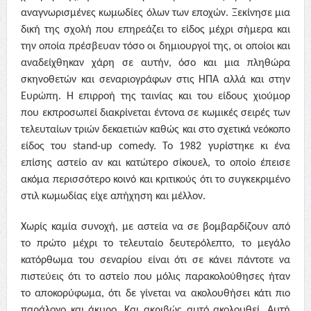
αναγνωρισμένες κωμωδίες όλων των εποχών. Ξεκίνησε μια
δική της σχολή που επηρεάζει το είδος μέχρι σήμερα και
την οποία πρέσβευαν τόσο οι δημιουργοί της, οι οποίοι και
αναδείχθηκαν χάρη σε αυτήν, όσο και μια πληθώρα
σκηνοθετών και σεναριογράφων στις ΗΠΑ αλλά και στην
Ευρώπη. Η επιρροή της ταινίας και του είδους χιούμορ
που εκπροσωπεί διακρίνεται έντονα σε κωμικές σειρές των
τελευταίων τριών δεκαετιών καθώς και στο σχετικά νεόκοπο
είδος του
stand-up comedy.
Το 1982 γυρίστηκε κι ένα
επίσης αστείο αν και κατώτερο σίκουελ, το οποίο έπεισε
ακόμα περισσότερο κοινό και κριτικούς ότι το συγκεκριμένο
στιλ κωμωδίας είχε απήχηση και μέλλον.
Χωρίς καμία συνοχή, με αστεία να σε βομβαρδίζουν από
το πρώτο μέχρι το τελευταίο δευτερόλεπτο, το μεγάλο
κατόρθωμα του σεναρίου είναι ότι σε κάνει πάντοτε να
πιστεύεις ότι το αστείο που μόλις παρακολούθησες ήταν
το αποκορύφωμα, ότι δε γίνεται να ακολουθήσει κάτι πιο
παράλογο και άκυρο. Και ακριβώς αυτό ακολουθεί. Αυτή