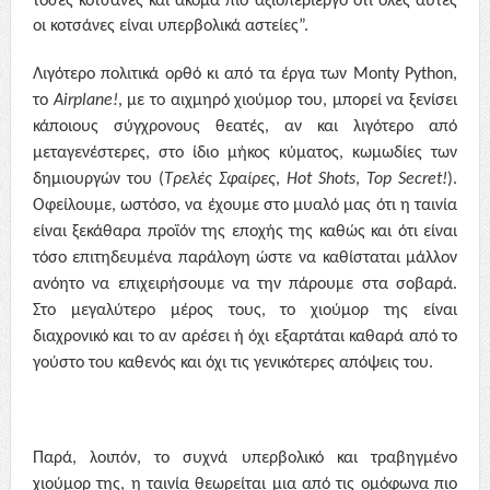
τόσες κοτσάνες και ακόμα πιο αξιοπερίεργο ότι όλες αυτές
οι κοτσάνες είναι υπερβολικά αστείες”.
Λιγότερο πολιτικά ορθό κι από τα έργα των
Monty Python,
το
Airplane!
,
με το αιχμηρό χιούμορ του, μπορεί να ξενίσει
κάποιους σύγχρονους θεατές, αν και λιγότερο από
μεταγενέστερες, στο ίδιο μήκος κύματος, κωμωδίες των
δημιουργών του (
Τρελές Σφαίρες
,
Hot Shots
,
Top Secret!
).
Οφείλουμε, ωστόσο, να έχουμε στο μυαλό μας ότι η ταινία
είναι ξεκάθαρα προϊόν της εποχής της καθώς και ότι είναι
τόσο επιτηδευμένα παράλογη ώστε να καθίσταται μάλλον
ανόητο να επιχειρήσουμε να την πάρουμε στα σοβαρά.
Στο μεγαλύτερο μέρος τους, το χιούμορ της είναι
διαχρονικό και το αν αρέσει ή όχι εξαρτάται καθαρά από το
γούστο του καθενός και όχι τις γενικότερες απόψεις του.
Παρά, λοιπόν, το συχνά υπερβολικό και τραβηγμένο
χιούμορ της, η ταινία θεωρείται μια από τις ομόφωνα πιο