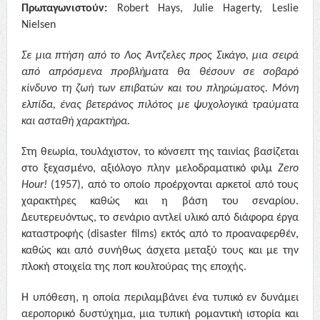
Πρωταγωνιστούν:
Robert Hays, Julie Hagerty, Leslie
Nielsen
Σε μια πτήση από το Λος Άντζελες προς Σικάγο, μια σειρά
από απρόσμενα προβλήματα θα θέσουν σε σοβαρό
κίνδυνο τη ζωή των επιβατών και του πληρώματος. Μόνη
ελπίδα, ένας βετεράνος πιλότος με ψυχολογικά τραύματα
και ασταθή χαρακτήρα.
Στη θεωρία, τουλάχιστον, το κόνσεπτ της ταινίας βασίζεται
στο ξεχασμένο, αξιόλογο πλην μελοδραματικό φιλμ
Zero
Hour!
(1957), από το οποίο προέρχονται αρκετοί από τους
χαρακτήρες καθώς και η βάση του σεναρίου.
Δευτερευόντως, το σενάριο αντλεί υλικό από διάφορα έργα
καταστροφής (
disaster films)
εκτός από το προαναφερθέν,
καθώς και από συνήθως άσχετα μεταξύ τους και με την
πλοκή στοιχεία της ποπ κουλτούρας της εποχής.
Η υπόθεση, η οποία περιλαμβάνει ένα τυπικό εν δυνάμει
αεροπορικό δυστύχημα, μια τυπική ρομαντική ιστορία και