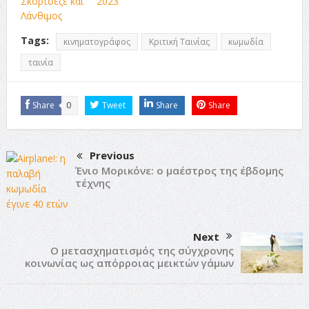
Σκορτσέζε και
2023
Λάνθιμος
Tags:
κινηματογράφος
Κριτική Ταινίας
κωμωδία
ταινία
Share
0
Tweet
Share
Share
Previous
Ένιο Μορικόνε: ο μαέστρος της έβδομης
τέχνης
Next
O μετασχηματισμός της σύγχρονης
κοινωνίας ως απόρροιας μεικτών γάμων