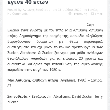
έγινε 40 ετών
Posted By:
Αντώνης Ζαούτσος
on:
23 Ιουλίου, 2020
In:
Ταινίες
No Comments
Εκτύπωση
Email
Στην
Ελλάδα έγινε γνωστή με τον τίτλο
Μια Απίθανη, απίθανη
πτήση
. Δημιούργημα της εποχής της, παρωδία πληθώρας
βαρύγδουπων δραμάτων με θέμα αεροπορικά
δυστυχήματα και όχι μόνο, το κωμικό αριστούργημα των
Zucker, Abrahams & Zucker
ξεκίνησε μια μόδα ανάλογων
θεοπάλαβων κωμωδιών για τα επόμενα 20 χρόνια και
ουσιαστικά καθόρισε την κατεύθυνση της αμερικανικής
κωμωδίας στην αυγή των 1980΄
s.
Μια Απίθανη, απίθανη πτήση
(
Airplane!
, 1980) –
Σάτιρα,
87΄
Σκηνοθεσία – Σενάριο:
Jim Abrahams, David Zucker, Jerry
Zucker