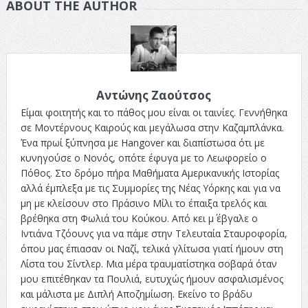
ABOUT THE AUTHOR
Αντώνης Ζαούτσος
Είμαι φοιτητής και το πάθος μου είναι οι ταινίες. Γεννήθηκα
σε Μοντέρνους Καιρούς και μεγάλωσα στην Καζαμπλάνκα.
Ένα πρωί ξύπνησα με Hangover και διαπίστωσα ότι με
κυνηγούσε ο Νονός, οπότε έφυγα με το Λεωφορείο ο
Πόθος. Στο δρόμο πήρα Μαθήματα Αμερικανικής Ιστορίας
αλλά έμπλεξα με τις Συμμορίες της Νέας Υόρκης και για να
μη με κλείσουν στο Πράσινο Μίλι το έπαιξα τρελός και
βρέθηκα στη Φωλιά του Κούκου. Από κει μ΄ έβγαλε ο
Ιντιάνα Τζόουνς για να πάμε στην Τελευταία Σταυροφορία,
όπου μας έπιασαν οι Ναζί, τελικά γλίτωσα γιατί ήμουν στη
Λίστα του Σίντλερ. Μια μέρα τραυματίστηκα σοβαρά όταν
μου επιτέθηκαν τα Πουλιά, ευτυχώς ήμουν ασφαλισμένος
και μάλιστα με Διπλή Αποζημίωση. Εκείνο το βράδυ