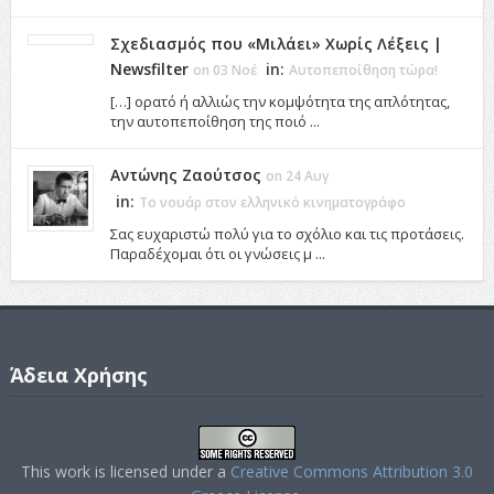
Σχεδιασμός που «Μιλάει» Χωρίς Λέξεις |
Newsfilter
in:
on 03 Νοέ
Αυτοπεποίθηση τώρα!
[…] ορατό ή αλλιώς την κομψότητα της απλότητας,
την αυτοπεποίθηση της ποιό ...
Αντώνης Ζαούτσος
on 24 Αυγ
in:
Το νουάρ στον ελληνικό κινηματογράφο
Σας ευχαριστώ πολύ για το σχόλιο και τις προτάσεις.
Παραδέχομαι ότι οι γνώσεις μ ...
Άδεια Χρήσης
This work is licensed under a
Creative Commons Attribution 3.0