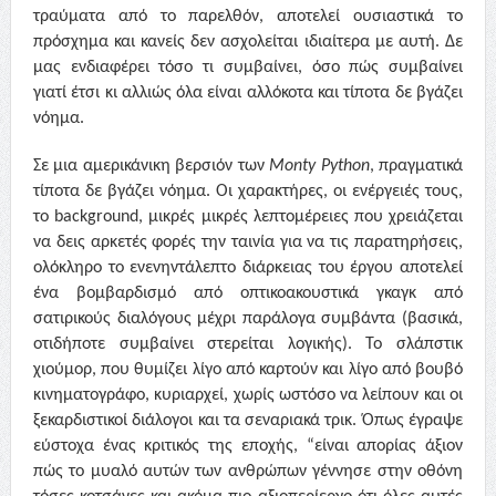
τραύματα από το παρελθόν, αποτελεί ουσιαστικά το
πρόσχημα και κανείς δεν ασχολείται ιδιαίτερα με αυτή. Δε
μας ενδιαφέρει τόσο τι συμβαίνει, όσο πώς συμβαίνει
γιατί έτσι κι αλλιώς όλα είναι αλλόκοτα και τίποτα δε βγάζει
νόημα.
Σε μια αμερικάνικη βερσιόν των
Monty Python
,
πραγματικά
τίποτα δε βγάζει νόημα. Οι χαρακτήρες, οι ενέργειές τους,
το
background,
μικρές μικρές λεπτομέρειες που χρειάζεται
να δεις αρκετές φορές την ταινία για να τις παρατηρήσεις,
ολόκληρο το ενενηντάλεπτο διάρκειας του έργου αποτελεί
ένα βομβαρδισμό από οπτικοακουστικά γκαγκ από
σατιρικούς διαλόγους μέχρι παράλογα συμβάντα (βασικά,
οτιδήποτε συμβαίνει στερείται λογικής). Το σλάπστικ
χιούμορ, που θυμίζει λίγο από καρτούν και λίγο από βουβό
κινηματογράφο, κυριαρχεί, χωρίς ωστόσο να λείπουν και οι
ξεκαρδιστικοί διάλογοι και τα σεναριακά τρικ. Όπως έγραψε
εύστοχα ένας κριτικός της εποχής, “είναι απορίας άξιον
πώς το μυαλό αυτών των ανθρώπων γέννησε στην οθόνη