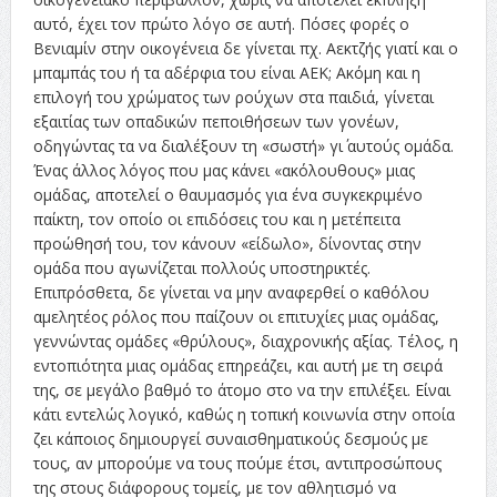
αυτό, έχει τον πρώτο λόγο σε αυτή. Πόσες φορές ο
Βενιαμίν στην οικογένεια δε γίνεται πχ. Αεκτζής γιατί και ο
μπαμπάς του ή τα αδέρφια του είναι ΑΕΚ; Ακόμη και η
επιλογή του χρώματος των ρούχων στα παιδιά, γίνεται
εξαιτίας των οπαδικών πεποιθήσεων των γονέων,
οδηγώντας τα να διαλέξουν τη «σωστή» γι΄ αυτούς ομάδα.
Ένας άλλος λόγος που μας κάνει «ακόλουθους» μιας
ομάδας, αποτελεί ο θαυμασμός για ένα συγκεκριμένο
παίκτη, τον οποίο οι επιδόσεις του και η μετέπειτα
προώθησή του, τον κάνουν «είδωλο», δίνοντας στην
ομάδα που αγωνίζεται πολλούς υποστηρικτές.
Επιπρόσθετα, δε γίνεται να μην αναφερθεί ο καθόλου
αμελητέος ρόλος που παίζουν οι επιτυχίες μιας ομάδας,
γεννώντας ομάδες «θρύλους», διαχρονικής αξίας. Τέλος, η
εντοπιότητα μιας ομάδας επηρεάζει, και αυτή με τη σειρά
της, σε μεγάλο βαθμό το άτομο στο να την επιλέξει. Είναι
κάτι εντελώς λογικό, καθώς η τοπική κοινωνία στην οποία
ζει κάποιος δημιουργεί συναισθηματικούς δεσμούς με
τους, αν μπορούμε να τους πούμε έτσι, αντιπροσώπους
της στους διάφορους τομείς, με τον αθλητισμό να