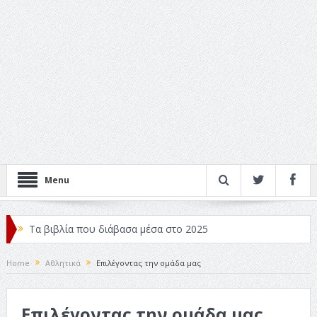
Menu
Τα βιβλία που διάβασα μέσα στο 2025
Κριτικές ταινιών: Ο Ντι Κάπριο και ο Λάνθιμος
Home
Αθλητικά
Επιλέγοντας την ομάδα μας
Σχεδιασμός που «Μιλάει» Χωρίς Λέξεις
Επιλέγοντας την ομάδα μας
Σπιρτόκουτο: η απόλυτη αντισυμβατική καλοκαιρινή