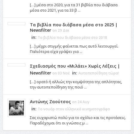
[…] μέσα στο 2020, για τα 31 βιβλία που διάβασα
μέσα στο 2021, για τα 33 β ...
Τα βιβλία που διάβασα μέσα στο 2025 |
Newsfilter
on 29 Δεκ
in:
Τα βιβλία που διάβασα μέσα στο 2018
[…] μέχρι στιγμής φαίνεται πως αυτό λειτουργεί.
Παλιότερα είχα γράψει για ...
Σχεδιασμός που «Μιλάει» Χωρίς Λέξεις |
Newsfilter
in:
on 03 Νοέ
Αυτοπεποίθηση τώρα!
[…] ορατό ή αλλιώς την κομψότητα της απλότητας,
την αυτοπεποίθηση της ποιό ...
Αντώνης Ζαούτσος
on 24 Αυγ
in:
Το νουάρ στον ελληνικό κινηματογράφο
Σας ευχαριστώ πολύ για το σχόλιο και τις προτάσεις.
Παραδέχομαι ότι οι γνώσεις μ ...