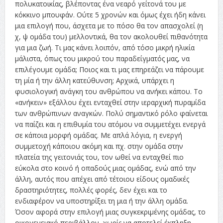
πολυκατοικίας, βλέποντας ένα νεαρό γείτονά του με
κόκκινο μπουφάν. Ούτε 5 χρονών και όμως έχει ήδη κάνει
μια επιλογή που, άσχετα με το πόσο θα τον απασχολεί (η
χ, ψ ομάδα του) μελλοντικά, θα τον ακολουθεί πιθανότητα
για μια ζωή. Τι μας κάνει λοιπόν, από τόσο μικρή ηλικία
μάλιστα, όπως του μικρού του παραδείγματός μας, να
επιλέγουμε ομάδα; Ποιος και τι μας επηρεάζει να πάρουμε
τη μία ή την άλλη κατεύθυνση; Αρχικά, υπάρχει η
φυσιολογική ανάγκη του ανθρώπου να ανήκει κάπου. Το
«ανήκειν» εξάλλου έχει ενταχθεί στην ιεραρχική πυραμίδα
των ανθρώπινων αναγκών. Πολύ σημαντικό ρόλο φαίνεται
να παίζει και η επιθυμία του ατόμου να συμμετέχει ενεργά
σε κάποια μορφή ομάδας. Με απλά λόγια, η ενεργή
συμμετοχή κάποιου ακόμη και πχ. στην ομάδα στην
πλατεία της γειτονιάς του, τον ωθεί να ενταχθεί πιο
εύκολα στο κοινό ή οπαδούς μιας ομάδας, ενώ από την
άλλη, αυτός που απέχει από τέτοιου είδους ομαδικές
δραστηριότητες, πολλές φορές, δεν έχει και το
ενδιαφέρον να υποστηρίξει τη μια ή την άλλη ομάδα.
Όσον αφορά στην επιλογή μιας συγκεκριμένης ομάδας, το
οικογενειακό περιβάλλον, χωρίς να αποτελεί έκπληξη