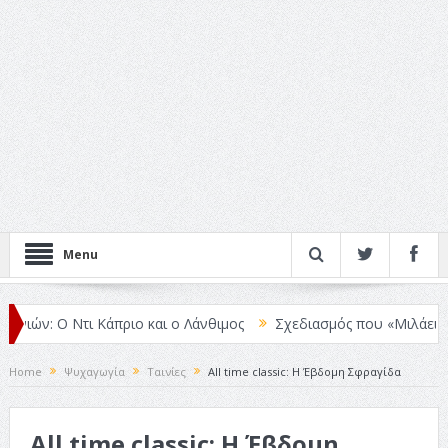
Menu
ν: Ο Ντι Κάπριο και ο Λάνθιμος
Σχεδιασμός που «Μιλάει» Χωρίς Λ
Home
Ψυχαγωγία
Ταινίες
All time classic: Η Έβδομη Σφραγίδα
All time classic: Η Έβδομη