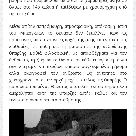
βαθμό που αναρωτιέσαι αν αυτοί οι χαρακτήρες ανήκουν
όντως στο 14ο αιώνα ή ταξίδεψαν με χρονομηχανή από
την εποχή μας.
Μέσα απ΄ την ασπρόμαυρη, ατμοσφαιρική, απόκοσμη ματιά
του Μπέργκμαν, το σενάριο δεν ξετυλίγει παρά τις
προαιώνιες και διαχρονικές αρχές της ζωής, τα ένστικτα, τις
επιθυμίες, τα πάθη και τη ματαιότητα της ανθρώπινης
ύπαρξης. Βαθιά φιλοσοφική, με αποφθέγματα για τον
άνθρωπο, τη ζωή και το θάνατο σε κάθε ευκαρία, η ταινία
δεν επιχειρεί να περάσει κάποιο συγκεκριμένο μήνυμα
αλλά σκιαγραφεί τον άνθρωπο ως οντότητα στο
χωροχρόνο, από την αρχή μέχρι το τέλος της ύπαρξης. Ο
προσωποποιημένος Θάνατος αποτελεί τον αυστηρό αλλά
αμερόληπτο κριτή της ύπαρξης αυτής, καθώς και τον
τελευταίο αναπόφευκτο σταθμό της.