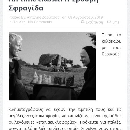
Σφραγίδα
Posted By:
Αντώνης Ζαούτσος
on:
08 Αυγούστου, 2019
In:
Ταινίες
No Comments
Εκτύπωση
Email
Τώρα το
καλοκαίρι,
με τους
θερινούς
κινηματογράφους να έχουν την τιμητική τους και τις
μεγάλες νέες κυκλοφορίες να σπανίζουν, είναι της μόδας
οι λεγόμενες «επανακυκλοφορίες». Πρόκειται για παλιές,
συχνά πολύ παλιές ταινίες, οι οποίες ξαναβγαίνουν στους