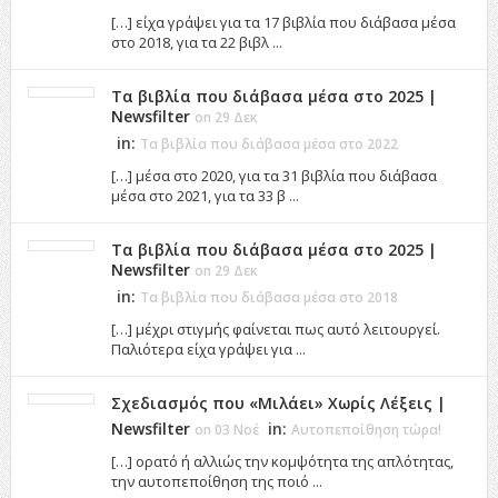
[…] είχα γράψει για τα 17 βιβλία που διάβασα μέσα
στο 2018, για τα 22 βιβλ ...
Τα βιβλία που διάβασα μέσα στο 2025 |
Newsfilter
on 29 Δεκ
in:
Τα βιβλία που διάβασα μέσα στο 2022
[…] μέσα στο 2020, για τα 31 βιβλία που διάβασα
μέσα στο 2021, για τα 33 β ...
Τα βιβλία που διάβασα μέσα στο 2025 |
Newsfilter
on 29 Δεκ
in:
Τα βιβλία που διάβασα μέσα στο 2018
[…] μέχρι στιγμής φαίνεται πως αυτό λειτουργεί.
Παλιότερα είχα γράψει για ...
Σχεδιασμός που «Μιλάει» Χωρίς Λέξεις |
Newsfilter
in:
on 03 Νοέ
Αυτοπεποίθηση τώρα!
[…] ορατό ή αλλιώς την κομψότητα της απλότητας,
την αυτοπεποίθηση της ποιό ...