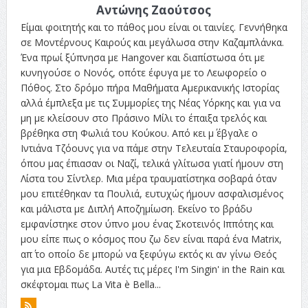
Αντώνης Ζαούτσος
Είμαι φοιτητής και το πάθος μου είναι οι ταινίες. Γεννήθηκα
σε Μοντέρνους Καιρούς και μεγάλωσα στην Καζαμπλάνκα.
Ένα πρωί ξύπνησα με Hangover και διαπίστωσα ότι με
κυνηγούσε ο Νονός, οπότε έφυγα με το Λεωφορείο ο
Πόθος. Στο δρόμο πήρα Μαθήματα Αμερικανικής Ιστορίας
αλλά έμπλεξα με τις Συμμορίες της Νέας Υόρκης και για να
μη με κλείσουν στο Πράσινο Μίλι το έπαιξα τρελός και
βρέθηκα στη Φωλιά του Κούκου. Από κει μ΄ έβγαλε ο
Ιντιάνα Τζόουνς για να πάμε στην Τελευταία Σταυροφορία,
όπου μας έπιασαν οι Ναζί, τελικά γλίτωσα γιατί ήμουν στη
Λίστα του Σίντλερ. Μια μέρα τραυματίστηκα σοβαρά όταν
μου επιτέθηκαν τα Πουλιά, ευτυχώς ήμουν ασφαλισμένος
και μάλιστα με Διπλή Αποζημίωση. Εκείνο το βράδυ
εμφανίστηκε στον ύπνο μου ένας Σκοτεινός Ιππότης και
μου είπε πως ο κόσμος που ζω δεν είναι παρά ένα Matrix,
απ΄ το οποίο δε μπορώ να ξεφύγω εκτός κι αν γίνω Θεός
για μια Εβδομάδα. Αυτές τις μέρες I'm Singin' in the Rain και
σκέφτομαι πως La Vita è Bella...